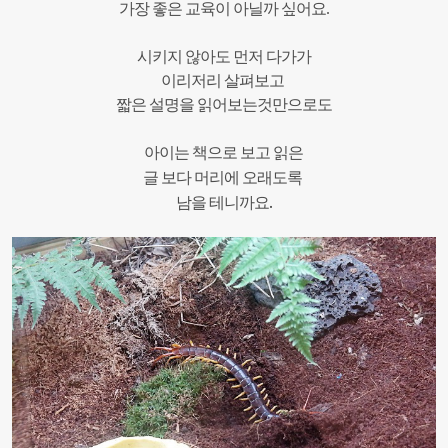
가장
좋은 교
육이
아닐까
싶어요
.
시키지
않
아도
먼저 다가가
이리저리
살펴보고
짧은
설명을
읽어보
는것만으로도
아이는
책으로
보고
읽은
글
보다
머리에
오래도록
.
남을
테니까요