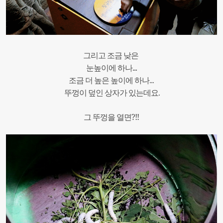
그리고
조금
낮은
...
눈높이에
하나
조금
더
높은
높이에 하
나
...
뚜껑이
덮인
상자가
있는데요
.
?!!
그
뚜껑을
열면