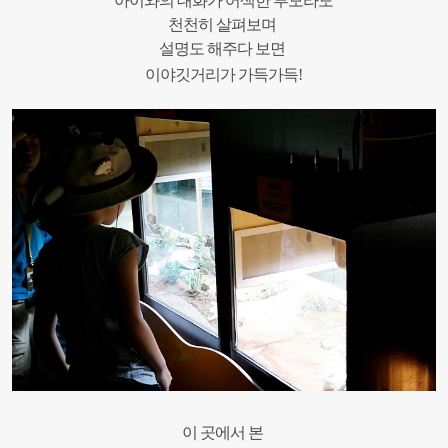
아이와의
대화가
어색한
부모라도
천천히
살펴보며
설명도
해주다
보면
이야깃거리가
가득가득!
이 곳에서
본