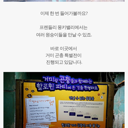
이제 한 번 들어가볼까요?
프렌들리
몽키밸리에서는
여러
원숭이들을
만날 수 있죠
.
바로
이곳에서
거미
곤충
특별전이
진행되고
있답니다
.