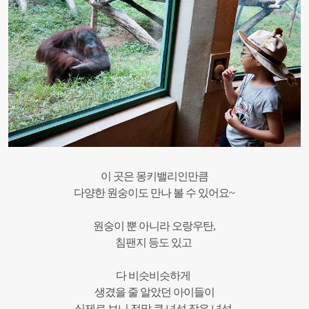
이 곳은
몽키
밸리
인만큼
다양한
원숭이도
만나
볼
수
있어요
~
원숭이 뿐 아니라 오랑우탄,
침팬지 등도 있고
다 비
슷비슷하게
생겼을 줄 알았던
아이들이
실제로 보니 정말 큰 녀석 작은 녀석,