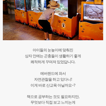
아이들의
눈높이에
맞춰진
상자
안에는
곤충들이
생활하기 좋게
.
쾌적하게
꾸며져
있었답니다
에버랜드에
와서
!
자연관찰을
하고
있다니
~?
이게
바로
산교육
아닐까요
책으로
공부하는
것도 필요하지만,
무엇보다
직접
보고
느끼는게