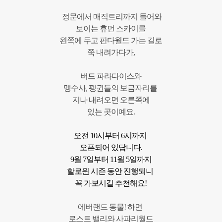
정문에서 매직트리까지 들어와
보이는 휴먼 스카이를
왼쪽에 두고 판다월드 가는 길로
쭉 내려가다가,
버드 파라다이스와
맹수사, 펭귄들의 보금자리
를
지나 내려오면 오른쪽에
있는 곳이예요.
오전
10
시부터
6
시까지
오픈되어 있답니다
.
​9
월
7
일부터
11
월
5
일까지
할로윈
시즌
동안
진행되니
꼭
가보시길 추천해요!
에
버랜드
동물
!
하면
로스트
밸리와
사파리월드