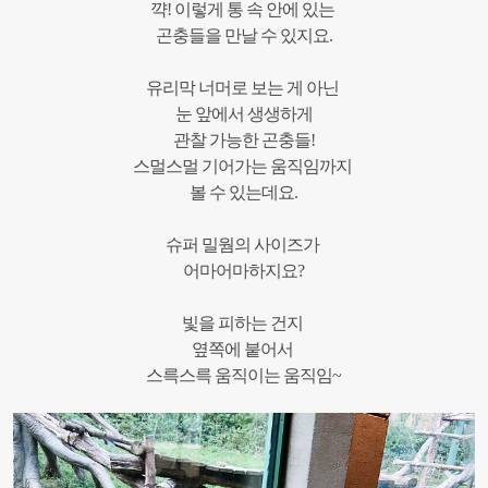
꺅!
이렇게
통
속
안에
있는
곤충들을
만날
수
있지요
.
유리막
너머로
보는
게
아닌
눈 앞에서
생생하게
관찰 가능한
곤충들
!
스멀스멀
기어가는
움직임까지
볼
수
있는데요
.
슈퍼
밀웜의
사이즈가
어마어마하지요
?
빛을
피하는
건지
옆쪽에
붙어서
스륵스륵
움직이는
움직임
~