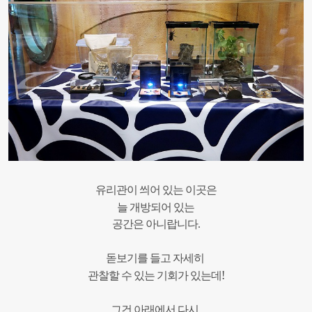
유리관이
씌어
있는
이곳은
늘 개방되어
있는
공간은 아니랍니다.
돋보기를
들고
자세히
!
관찰할
수
있는
기회가
있는데
그건
아래에서
다시