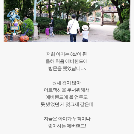
저희
아이는
8
살이
된
올해
처음
에버랜드에
방문을
했었답니다
.
원체 겁이
많아
어트랙션을
무서워해서
에버랜드에
올 엄두도
못 냈었던 게
엊그제 같은데
지금은 아이가 무척이나
좋아하는 에버랜드!