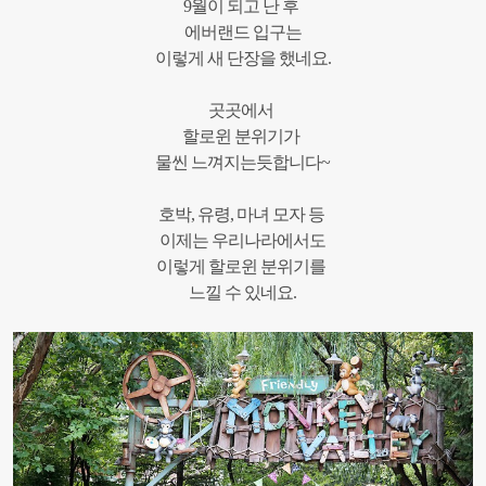
9
월이
되고
난
후
에버랜드 입구는
이렇게
새
단장을
했네요
.
곳곳에서
할로윈
분위기가
물씬
느껴지는듯합니다
~
호박
,
유령
,
마녀
모자
등
이제는
우리나라에서도
이렇게
할로윈
분위기를
느낄
수
있네요
.