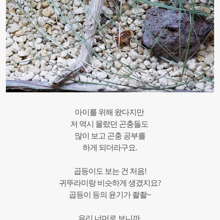
아이를
위해
왔다지만
저
역시
몰랐던 곤충들도
많이 보고
곤충
공부를
하게
되더라구요
.
곱등이도
보는
건
처음
!
귀뚜라미랑
비슷하게
생겼지요
?
곱등이 등의
윤기가
좔좔
~
유리
너머로
보니까