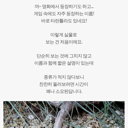
~
...
꺄
영화에서
등장하기도
하고
!
게임
속에도
자주
등장하는
이름
!
바로
타란튤라도
있네요
이렇게
실물로
.
보는
건
처음이에요
단순히
보는
것에
그치지
않고
이름과
함께
짧은
설명이
있는데
종류가
적지
않다보니
찬찬히
둘러보려면
시간이
.
꽤나
소요된답니다