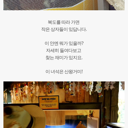
복도를
따라 가면
.
작은
상자들이
있답니다
?
이
안엔
뭐가
있을까
자세히
들여다보고
.
찾는
재미가
있지요
!
이
녀석은
산왕거미