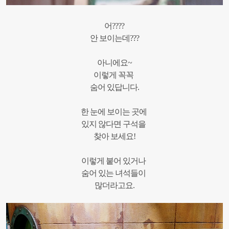
어
????
안
보이는데
???
아니에요
~
이렇게
꼭꼭
숨어
있답니다
.
한 눈에
보이는
곳에
있지
않다면
구석을
찾아
보세요
!
이렇게
붙어
있거나
숨어
있는
녀석들이
많더라고요
.