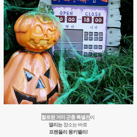
할로윈 거미 곤충 특별전
이
열리는
장
소는
바로
프렌들리
몽키밸리
!