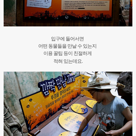
입구에
들어서면
어떤
동물들을
만날
수
있는지
이용
꿀팁
등이 친절하게
적혀
있는데요.