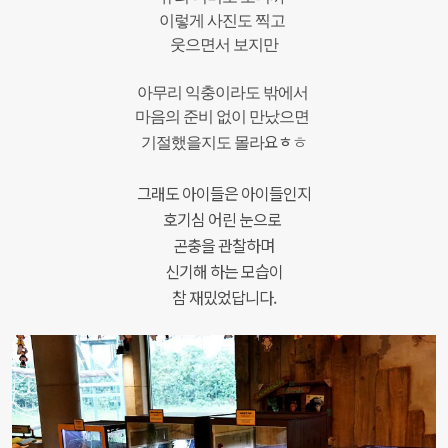
이렇게
사진도
찍고
웃으면서
보지만
아무리
익충이라도
밖에서
마음의 준비 없이
만났으면
요ㅎ
기절했을지도
몰라
ㅎ
그래도 아이들은 아이들인지
호기심 어린 눈으로
곤충을 관찰하며
신기해 하는 모습이
참 재밌었답니다.