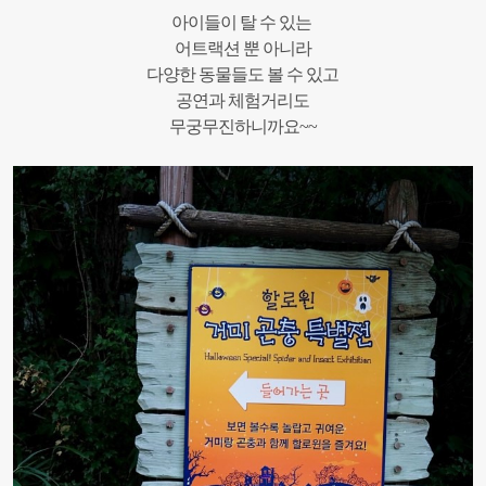
아이들이
탈
수
있는
어트랙션
뿐
아니라
다양한
동물들도
볼
수
있고
공연과 체험거리도
무궁무진하니까요~~