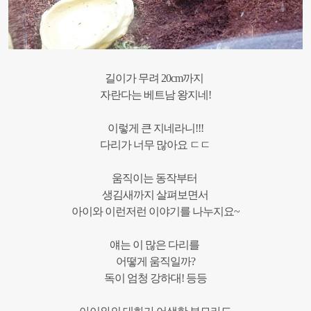
길이가
무려
20cm
까지
자란다는
베트남
왕지네!
이렇게
큰
지네라니
!!!
다리가
너무
많아요
ㄷㄷ
움직이는
동작부터
생김
새까지
살펴보면서
아이와
이런저런
이야기를
나누지요
~
얘는
이
많은
다리를
어떻게
움직일까
?
독이
엄청
강하대
!
등등