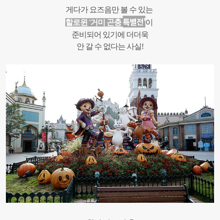
게다가 요즈음만
볼 수 있는
특별전'
할로윈
'
거미
곤충
이
준비되어
있기에 더더욱
안 갈 수 없다는 사실!