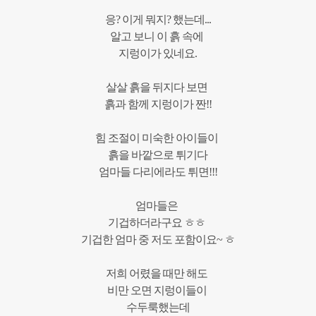
응
?
이게
뭐지
?
했는데
...
알고
보니
이
흙
속에
지렁이가
있네요
.
살살
흙을
뒤지다
보면
흙과
함께
지렁이가
짠
!!
힘
조절이
미숙한
아이들이
흙을
바깥으로
튀기다
엄마들
다리에라도
튀면
!!!
엄마들은
기겁하더라구요 ㅎㅎ
기겁한
엄마
중
저도
포함이요
~
ㅎ
저희
어렸을
때만
해도
비만
오면
지렁이들이
수두룩했는데