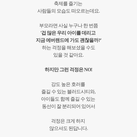
축제를
즐기는
사람들의 모습도
떠오르는데요
.
부모라면 사실 누구나 한 번쯤
'겁
많은
우리
아이를 데리고
지금 에버랜드에
가도
괜찮을까
?'
하는 걱정을 해보셨을
수도
있을
것
같아요
.
하지만
그런
걱정은
NO!
강도
높은
호러를
즐길 수 있는
블러드시티와,
아이들도
함께
즐길
수
있는
동선
이 잘
분리되어
있어서
걱정은
크게 하지
않으셔도 된답니다.