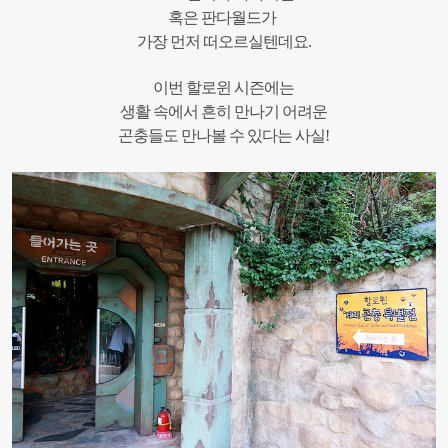
혹은
판다
월드가
가장
먼저
떠오르실텐데요
.
이번 할로윈 시즌에는
생활 속에서 흔히 만나기 어려운
곤충들도 만나볼 수 있다
는 사실!