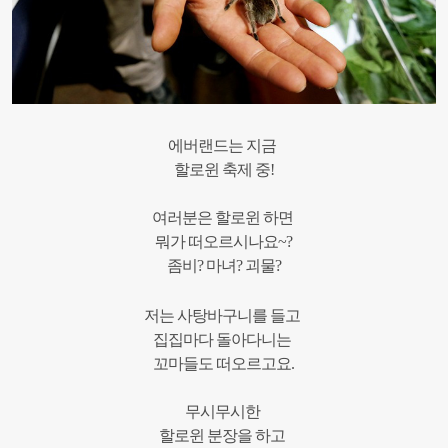
에버랜드는
지금
할로윈
축제
중
!
여러분은 할로윈
하면
뭐가
떠오르시나요
~?
좀비
?
마녀
?
괴물
?
저는
사탕바구니를
들고
집집마다
돌아다니는
꼬마들도
떠오르고요
.
무시무시한
할로윈 분장을
하고