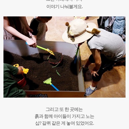
.
이야기 나눠볼게요
그리고
또
한
곳에는
흙과
함께
아이들이
가지고
노는
삽? 갈퀴
같은
게
놓여
있었어요
.