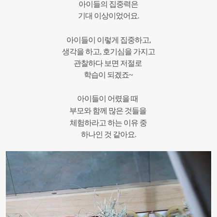
아이들의
집중력은
기대 이상이었
어요
.
아이들이
이렇게
집중하
고
,
생각을
하고,
호기심을
가지고
관찰하다
보면 저절로
학습이 되겠
죠
~
아이들이
어렸을
때
부모와
함께
많은
것들을
체험하라고
하는
이유
중
하나인 것 같아요.