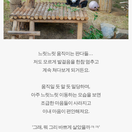
느릿느릿 움직이는 판다들…
저도 모르게 발걸음을 한참 멈추고
계속 쳐다보게 되거든요.
움직일 듯 말 듯 밀당하며,
아주 느릿느릿 이동하는 모습을 보면
조급한 마음들이 사라지고
이내 마음이 편안해져요.
'그래, 뭐 그리 바쁘게 살았을까ㅋㅋ'