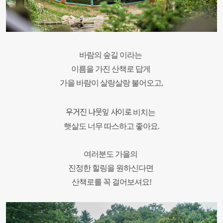
바람의 숲길 이라는
이름을 가진
산책로 답게
가을 바람이 살랑살랑 불어오고,
우거진 나뭇잎 사이로
비치는
햇살도 너무 따스하고 좋아요.
여러분도 가을의
진정한 힐링을 원하신다면
산책로를 꼭 걸어보셔요!