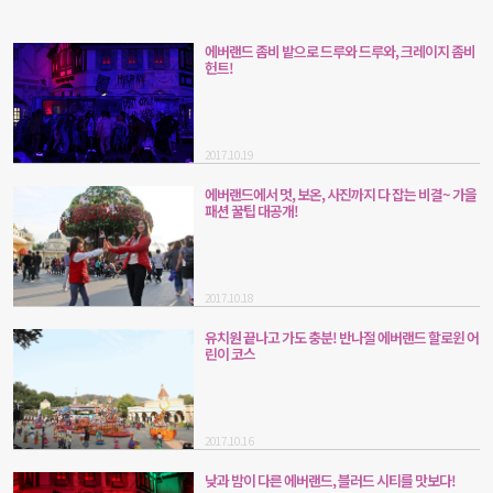
에버랜드 좀비 밭으로 드루와 드루와, 크레이지 좀비
헌트!
2017.10.19
에버랜드에서 멋, 보온, 사진까지 다 잡는 비결~ 가을
패션 꿀팁 대공개!
2017.10.18
유치원 끝나고 가도 충분! 반나절 에버랜드 할로윈 어
린이 코스
2017.10.16
낮과 밤이 다른 에버랜드, 블러드 시티를 맛보다!