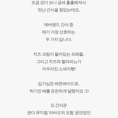
조금 걷다 보니 금세 출출해져서
맛난 간식을 찾았는데요,
에버랜드 간식 중
제가 가장 선호하는
두 가지 입니다.
치즈 크림이 들어있는 프레즐,
그리고 치즈와 할라피뇨가
어우러진 소세지빵!
입가심은 레몬에이드로,
허기진 배를 든든하게 달랬어요 : D
요 간식은
판다 뮤지컬 '
러바오의 모험' 공연장인