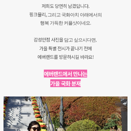
저희도 당연히 남겼답니다.
핑크뮬리,
그리고 국화아치 아래에서의
행복 가득한 커플샷이네요.
감성만점 사진을
담고 싶으시다면,
가을 특별 전시가 끝나기 전에
에버랜드를 방문하시길 바라요!
에버랜드에서 만나는
가을 국화 분재