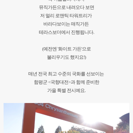
뮤직가든으로 내려오다 보면
저 멀리 로맨틱 타워트리가
바라다보이는
매직가든
테라스보더에서 진행됩니다.
(예전엔 '화이트 가든'으로
불리우기도 했지요!
)
매년 전국 최고 수준의 국화를 선보이는
함평군 <국향대전>과 함께 준비한
가을 특별 전시예요.