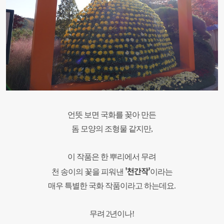
언뜻 보면 국화를 꽂아 만든
돔 모양의 조형물 같지만,
이 작품은 한 뿌리에서 무려
'천간작'
천 송이의 꽃을 피워낸
이라는
매우 특별한
국화 작품이라고 하는데요.
무려 2년이나!