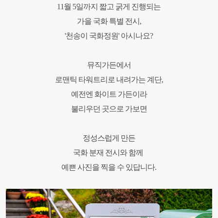
11월 5일까지 짧고 굵게 진행되는
가을 국화 특별 전시,
'천송이 국화정원' 아시나요?
뮤직가든에서
로맨틱 타워트리로
내려가는 계단,
예전엔 화이트 가든이라
불리우던 곳으로
가보면
정성스럽게 만든
국화 분재 전시와 함께
예쁜 사진을 찍을 수 있답니다.