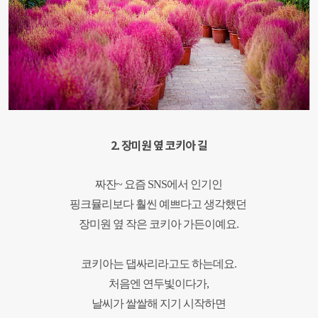
2. 장미원 옆 코키아 길
짜잔~ 요즘 SNS에서 인기인
핑크뮬리보다 훨씬
예쁘다고 생각했던
장미원 옆 작은 코키아 가든이예요.
코키아는 댑싸리라고도 하는데요.
처음엔 연두빛이다가,
날씨가 쌀쌀해 지기 시작하면