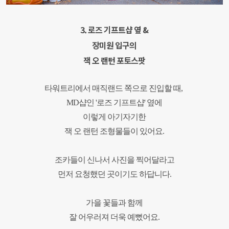
3. 로즈 기프트샵 옆 &
장미원 입구의
잭 오 랜턴 포토스팟
타워트리에서 매직랜드 쪽으로
진입할 때,
MD샵인 '로즈 기프트샵' 옆에
이렇게 아기자기한
잭 오 랜턴 조형물들
이 있어요.
조카들이 신나서 사진을 찍어달라고
먼저 요청했던 곳이기도 하답니다.
가을 꽃들과 함께
잘 어우러져
더욱 예뻤어요.