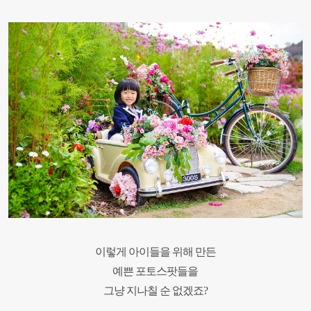
이렇게 아이들을 위해 만든
예쁜
포토스팟들을
그냥 지나칠 순
없겠죠?