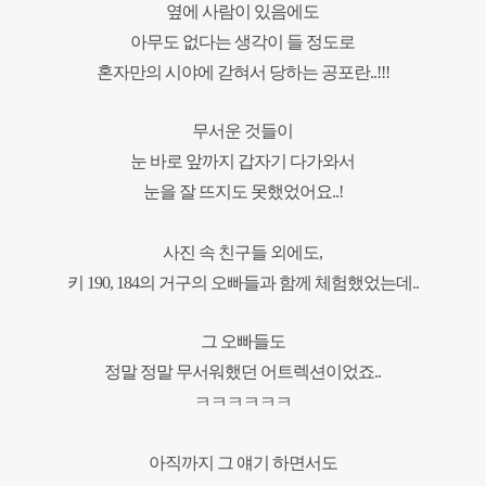
옆에 사람이 있음에도
아무도 없다는 생각이 들 정도로
혼자만의 시야에 갇혀서 당하는 공포란..!!!
무서운 것들이
눈 바로 앞까지
갑자기 다가와서
눈을 잘 뜨지도
못했었어요..!
사진 속 친구들 외에도,
키 190, 184의 거구의 오빠들과 함께 체험했었는데..
그 오빠들도
정말 정말
무서워했던 어트렉션이었죠..
ㅋㅋㅋㅋㅋㅋ
아직까지 그 얘기 하면서도