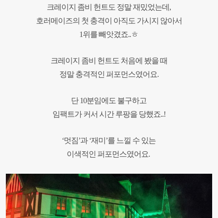
크레이지 좀비 헌트도
정말 재밌었는데,
호러메이즈의 첫 충격이 아직도 가시지 않아서
1위를 빼앗겼죠..ㅎ
크레이지 좀비 헌트도 처음에 봤을 때
정말 충격적인 퍼포먼스였어요.
단 10분임에도 불구하고
임팩트가 커서 시간 루팡을 당했죠..
!
‘멋짐’과 ‘재미’를 느낄 수 있는
이색적인 퍼포먼스였어요.