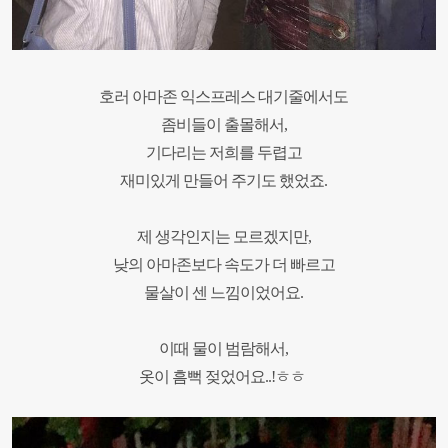
호러 아마존 익스프레스
대기줄에서도
좀비들이 출몰해서,
기다리는 저희를 두렵고
재미있게 만들어 주기도 했었죠.
제 생각인지는 모르겠지만,
낮의 아마존보다 속도가 더 빠르고
물살이 센 느낌이었어요.
이때 물이 범람해서,
옷이 흠뻑 젖었어요..!ㅎㅎ