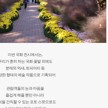
이번 국화 전시에서는,
우리가 흔히 하는 국화 꽃밭 외에도
분재와 억새, 토피어리
등
양한 형태의
예술 작품으로
기획되어
관람객들의
눈과 마음을
즐겁게 해줄 뿐만 아니라
억을 간직할 수 있는
포토 스팟으로도