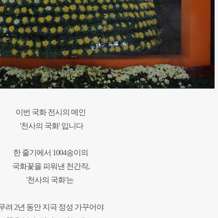
이번 국화 전시의 메인
'천사의 국화' 입니다
한 줄기에서 1004송이의
국화꽃을 피워낸 천간작,
'천사의 국화'는
무려 2년 동안 지극 정성 가꾸어야