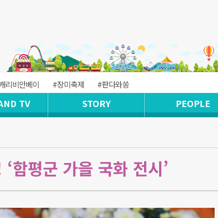
#캐리비안베이
#장미축제
#판다와쏭
AND TV
STORY
PEOPLE
 ‘함평군 가을 국화 전시’