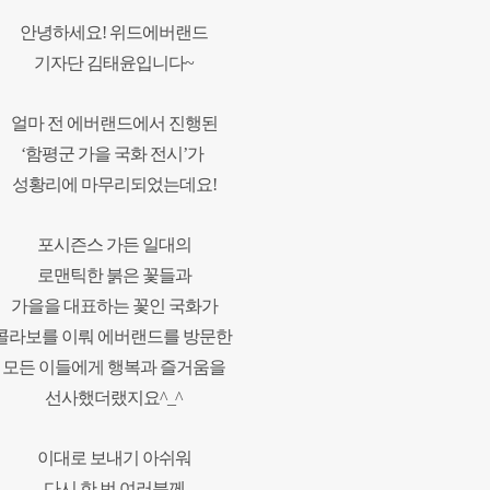
안녕하세요! 위드에버랜드
기자단
김태윤입니다~
얼마 전 에버랜드에서 진행된
‘함평군 가을 국화 전시’가
성황리에 마무리되었는데요!
포시즌스 가든 일대의
로맨틱한 붉은 꽃들과
가을을 대표하는 꽃인 국화가
콜라보를 이뤄 에버랜드를 방문한
모든 이들에게
행복과 즐거움을
선사했더랬지요^_^
이대로 보내기 아쉬워
다시 한 번 여러분께