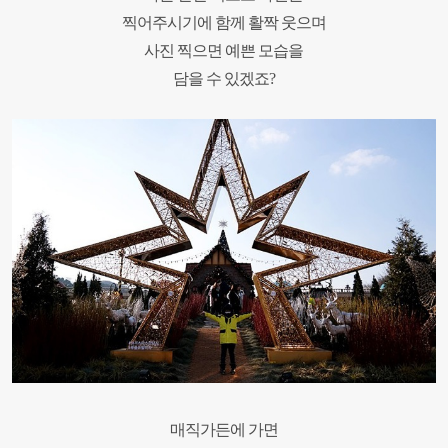
찍어주시기에
함께 활짝 웃으며
사진 찍으면 예쁜 모습을
담을 수 있겠죠?
매직가든에 가면