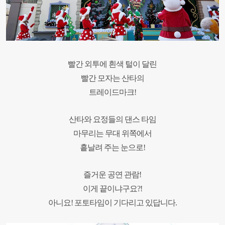
빨간 외투에 흰색 털이 달린
빨간 모자는 산타의
트레이드마크!
산타와 요정들의 댄스 타임
마무리는
무대 위쪽에서
흩날려 주는 눈으로!
즐거운 공연 관람!
이게 끝이냐구요?!
아니요!
포토타임이
기다리고 있답니다.