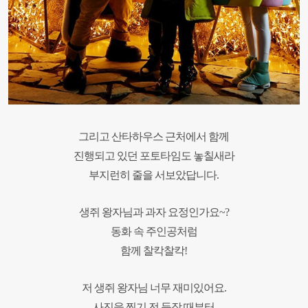
그리고 산타하우스 근처에서
함께
진행되고 있던
포토타임도
놓칠새라
부지런히
줄을 서보았답니다.
생쥐 왕자님과
과자 요정인가요~?
동화 속 주인공처럼
함께 찰칵찰칵!
저 생쥐 왕자님 너무 재미있어요.
사진을 찍기 전 등장 때부터