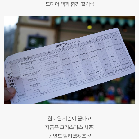
드디어 잭과 함께 찰칵~!
할로윈 시즌이 끝나고
지금은 크리스마스 시즌!
공연도 달라졌겠죠~?