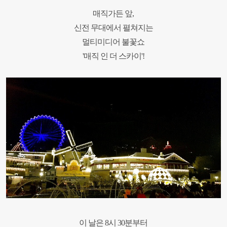
매직가든 앞,
신전 무대에서 펼
쳐지는
멀티미디어 불꽃쇼
'매직 인 더 스카이'
!
이 날은 8시 30분부터