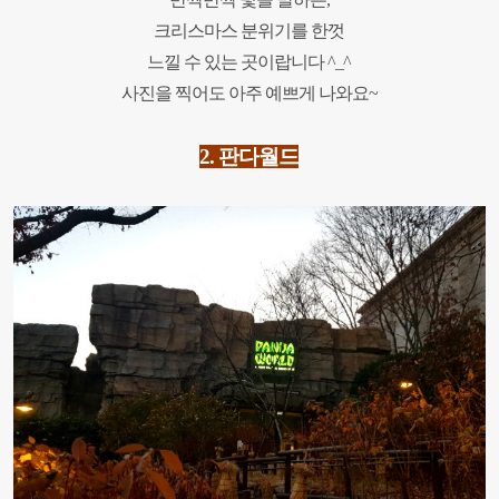
크리스마스 분위기를
한껏
느낄 수 있는 곳이랍니다 ^_^
사진을 찍어도 아주 예쁘게 나와요~
2.
판다월드