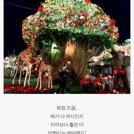
퇴장 즈음,
해가 다 져서인지
아까보다 훨씬 더
반짝이는 에버랜드!