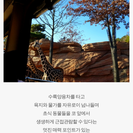
수륙양용차를 타고
육지와 물가를 자유로이 넘나들며
초식 동물들을 코 앞에서
생생하게 근접관람할 수 있다는
멋진 매력 포인트가 있는