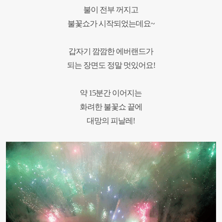
불이 전부 꺼지고
불꽃쇼가 시작되었는데요~
갑자기 깜깜한 에버랜드가
되는 장면도 정말 멋있어요!
약 15분간 이어지는
화려한 불꽃쇼 끝에
대망의 피날레!