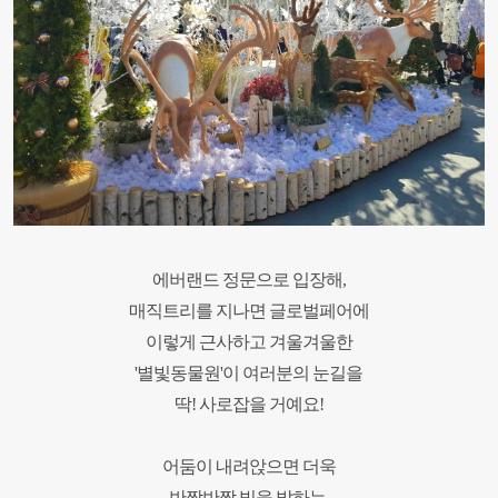
에버랜드 정문으로 입장해,
매직트리를 지나면 글로벌페어에
이렇게 근사하고 겨울겨울한
'별빛동물원'이
여러분의 눈길을
딱! 사로잡을 거예요!
어둠이 내려앉으면 더욱
반짝반짝 빛을 발하는,