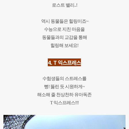
로스트 밸리..!
역시 동물들은 힐링이죠~
수능으로 지친 마음을
동물들과의 교감을 통해
힐링해 보세요!
4. T 익스프레스
수험생들의 스트레스를
뻥! 뚫린 듯 시원하게~
해소해 줄
천상천하 유아독존
T 익스프레스!!!