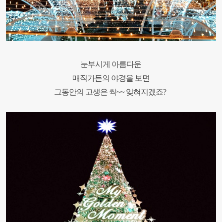
눈부시게 아름다운
매직가든의 야경을 보면
그동안의 고생은 싹~~ 잊혀지겠죠?