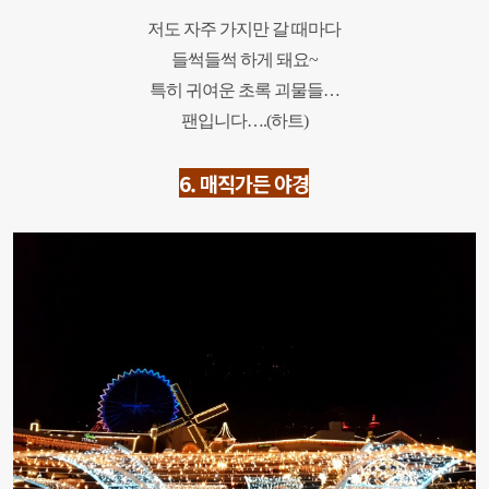
저도 자주 가지만 갈 때마다
들썩들썩 하게 돼요~
특히 귀여운 초록 괴물들…
팬입니다….(하트)
6. 매직
가든 야경