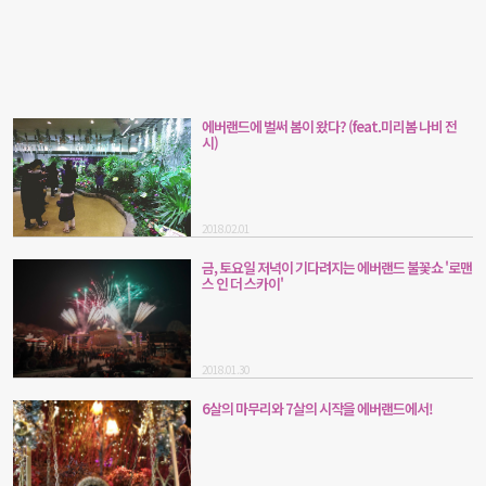
에버랜드에 벌써 봄이 왔다? (feat.미리봄 나비 전
시)
2018.02.01
금, 토요일 저녁이 기다려지는 에버랜드 불꽃쇼 '로맨
스 인 더 스카이'
2018.01.30
6살의 마무리와 7살의 시작을 에버랜드에서!