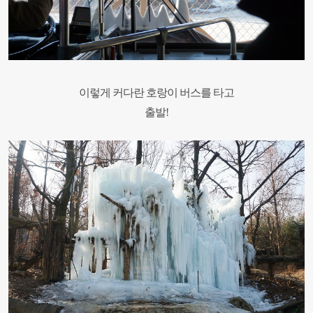
이렇게 커다란
호랑이 버스를 타고
출발
!