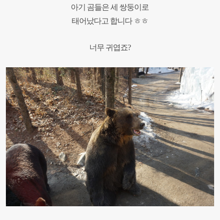
아기 곰들은 세 쌍둥이로
태어났다고 합니다 ㅎㅎ
너무 귀엽죠
?