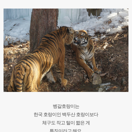
벵갈호랑이는
한국 호랑이인 백두산 호랑이보다
체구도 작고 털이 짧은 게
특징이라고 해요
.