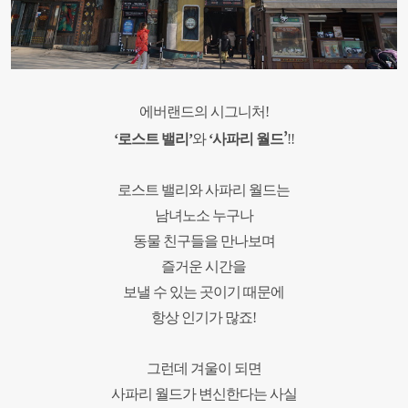
에버랜드의 시그니처
!
’
‘
로스트 밸리
’
와
‘
사파리 월드
!!
로스트 밸리와 사파리 월드는
남녀노소 누구나
동물 친구들을 만나보며
즐거운 시간을
보낼 수 있는 곳이기 때문에
항상 인기가 많죠
!
그런데 겨울이 되면
사파리 월드가 변신한다는 사실