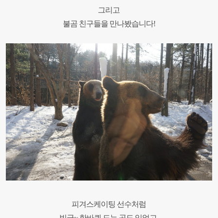
그리고
불곰 친구들을 만나봤습니다
!
피겨스케이팅 선수처럼
빙글~ 한바퀴 도는 곰도 있었고
,