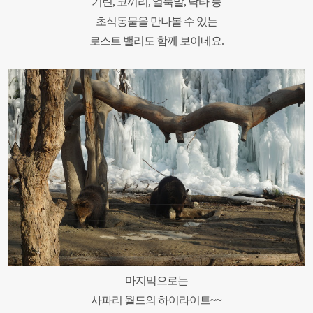
기린
,
코끼리
,
얼룩말
,
낙타 등
초식동물을
만나볼 수 있는
로스트 밸리도 함께 보이네요
.
마지막으로는
사파리 월드의 하이라이트
~~