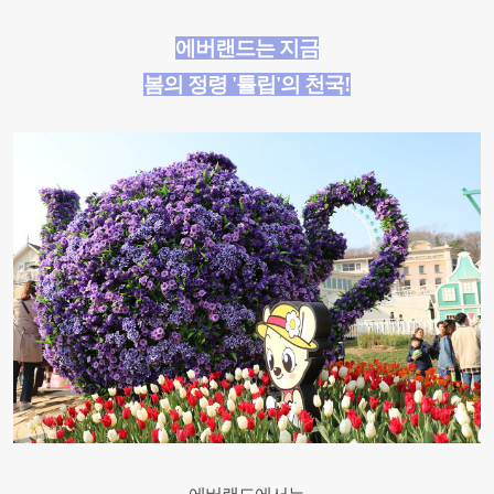
에버랜드는 지금
봄의 정령 '
튤립'
의 천국
!