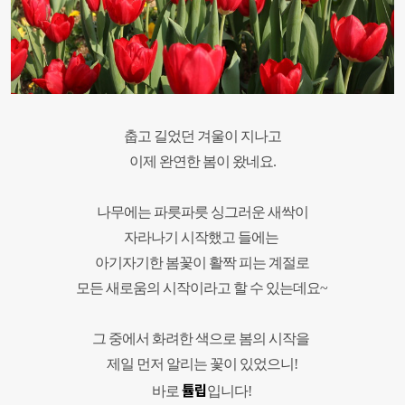
춥고 길었던 겨울이 지나고
이제 완연한 봄이 왔네요.
나무에는 파릇파릇 싱그러운 새싹이
자라나기 시작했고 들에는
아기자기한 봄꽃이 활짝 피는 계절로
모든 새로움의 시작이라고 할 수 있는데요
~
그 중에서 화려한 색으로 봄의 시작을
제일 먼저 알리는 꽃이 있었으니
!
튤립
바로
입니다
!