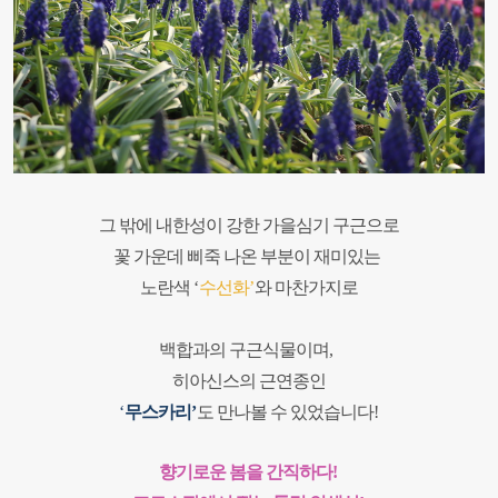
그 밖에 내한성이 강한 가을심기 구근으로
꽃 가운데 삐죽 나온 부분이 재미있는
노란색
‘
수선화
’
와 마찬가지로
백합과의 구근식물이며
,
히아신스의 근연종인
‘
무스카리
’
도 만나볼 수 있었습니다
!
향기로운 봄을 간직하다
!