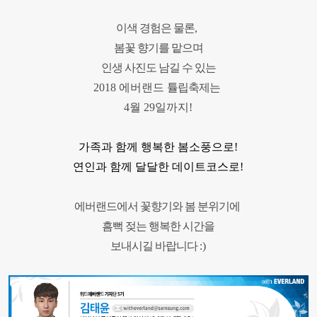
이색 경험은 물론
,
봄꽃 향기를 맡으며
인생 사진도 남길 수 있는
2018 에버랜드
튤립축제는
4월
29일까지!
가족과 함께 행복한 봄소풍으로
!
연인과 함께 달달한 데이트코스로
!
에버랜드에서 꽃향기와 봄 분위기에
흠뻑 젖는 행복한 시간을
보내시길 바랍니다
:)