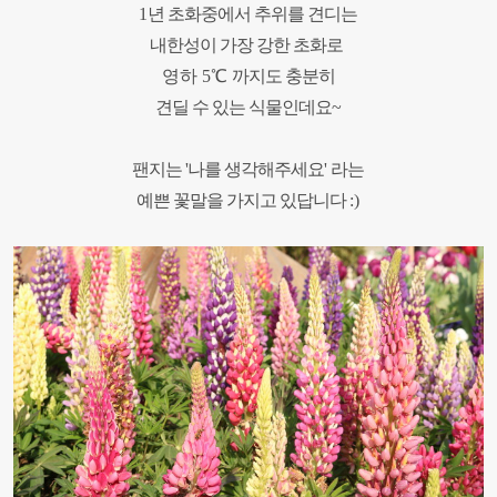
1
년 초화중에서 추위를 견디는
내한성이 가장 강한 초화로
영하 5
℃
까지도 충분히
견딜 수 있는 식물인데요
~
팬지는 '나를 생각해주세요'
라는
예쁜 꽃말을 가지고 있답니다
:)