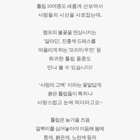
튤립
10
여종도
새롭게 선보여서
사람들의 시선을 사로잡는데
,
램프의 불꽃을 연상시키는
'알라딘'
,
진홍색 드레스를
떠올리게 하는 '
프리티우먼'
등
희귀한 튤립 품종도
만나 볼 수 있습니다
!
‘
사랑의 고백
’
이라는 꽃말답게
붉은 튤립들이
특히나
사랑스럽고 눈에 띄더라고요
~
튤립
은 늦가을 즈음
알뿌리를 심어놓아야
이듬해
봄에
흰색
,
붉은색
,
노란색 등의