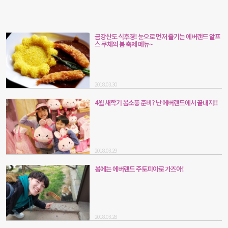
금강산도 식후경! 눈으로 먼저 즐기는 에버랜드 알프
스 쿠체의 봄 축제 메뉴~
2018.03.30
4월 새학기 봄소풍 준비? 난 에버랜드에서 끝내지!!
2018.03.29
봄에는 에버랜드 주토피아로 가즈아!
2018.03.28