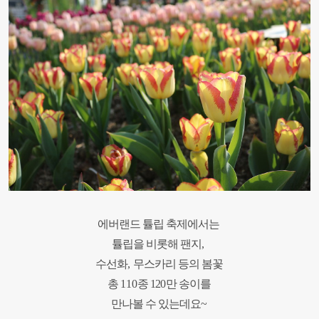
에버랜드 튤립 축제에서는
튤립을 비롯해
팬지
,
수선화
,
무스카리 등의 봄꽃
총
110
종 12
0
만 송이를
만나볼 수 있는데요
~