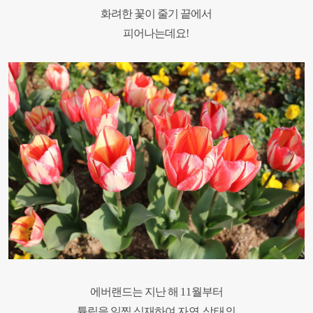
화려한 꽃이 줄기 끝에서
피어나는데요
!
에버랜드는 지난 해
11
월부터
튤립을 일찍 식재하여
자연 상태의