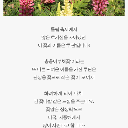
튤립 축제에서
많은 호기심을 자아냈던
이 꽃의 이름은 '
루핀'
입니다
!
'층층이부채꽃' 이라는
또 다른 귀여운 이름을 가진 루핀은
관상용 꽃으로
작은 꽃이 모여서
화려하게 피어 마치
긴 꽃다발 같은 느낌을 주는데요
.
꽃말은 '상상
력'
으로
미국
,
지중해에서
많이 자란다고 합니다
~