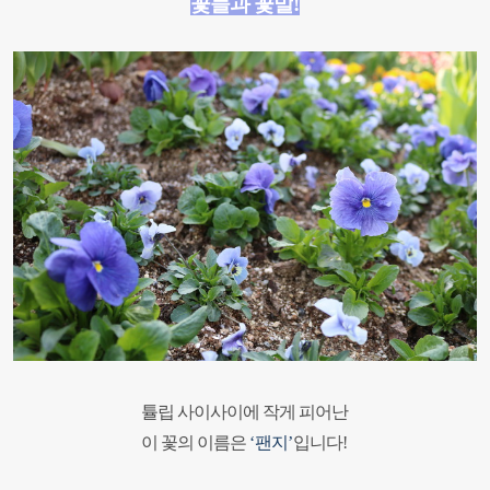
꽃들과 꽃말
!
튤립 사이사이에 작게 피어난
이 꽃의 이름은
‘
팬지
’
입니다
!