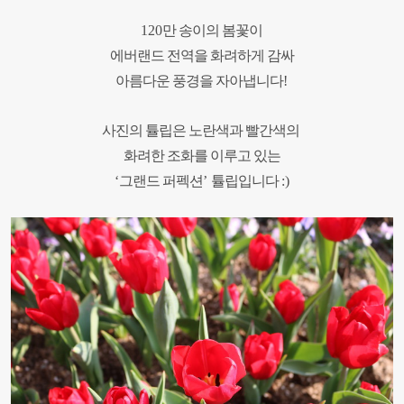
120
만 송이의 봄꽃이
에버랜드 전역을 화려하게 감싸
아름다운 풍경을 자아냅니다
!
사진의 튤립은 노란색과 빨간색의
화려한 조화를 이루고 있는
‘
그랜드 퍼펙션
’
튤립입니다
:)