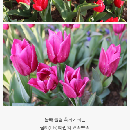
올해 튤립 축제에서는
릴리(Lily) 타입의 뾰족뾰족