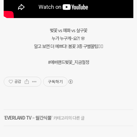
벚꽃 vs 매화 vs 살구꽃
누가 누구게~요?! 🌸
알고 보면 더 예쁘다! 봄꽃 3종 구별꿀팁✌🏻
#에버랜드벚꽃_지금절정
구독하기
공감
EVERLAND TV
월간식물
'
>
' 카테고리의 다른 글