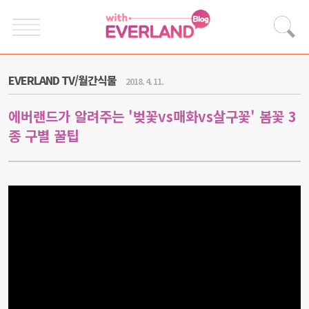
EVERLAND TV/월간식물
2018. 4. 11.
에버랜드가 알려주는 '벚꽃vs매화vs살구꽃' 봄꽃 3
종 구별 꿀팁