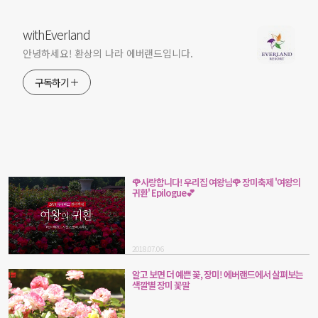
withEverland
안녕하세요! 환상의 나라 에버랜드입니다.
구독하기
🌹사랑합니다! 우리집 여왕님🌹 장미축제 '여왕의
귀환' Epilogue💕
2018.07.06
알고 보면 더 예쁜 꽃, 장미! 에버랜드에서 살펴보는
색깔별 장미 꽃말