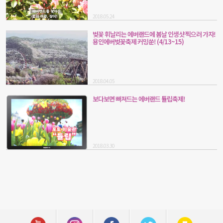
2018.05.24
벚꽃 휘날리는 에버랜드에 봄날 인생샷 찍으러 가자!
용인에버벚꽃축제 커밍쑨! (4/13~15)
2018.04.05
보다보면 빠져드는 에버랜드 튤립축제!
2018.03.30