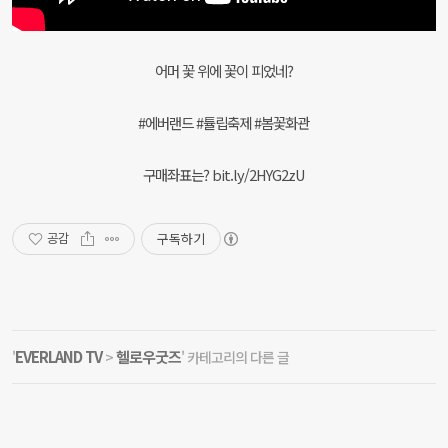
어머 꽃 위에 꽃이 피었네?
#에버랜드 #튤립축제 #봄꽃화관
구매좌표는? bit.ly/2HYG2zU
구독하기
공감
EVERLAND TV
헬로우굿즈
'
>
' 카테고리의 다른 글