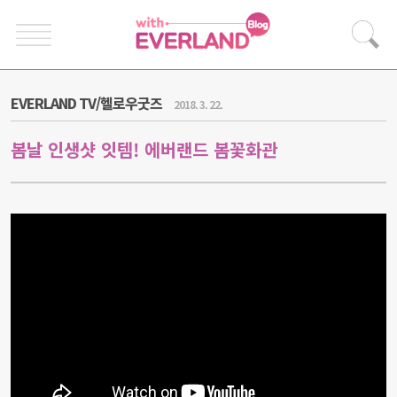
EVERLAND TV/헬로우굿즈
2018. 3. 22.
봄날 인생샷 잇템! 에버랜드 봄꽃화관