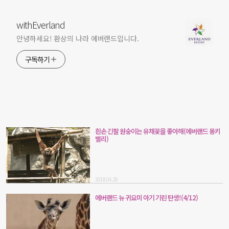
withEverland
안녕하세요! 환상의 나라 에버랜드입니다.
구독하기
흰손 긴팔 원숭이는 유채꽃을 좋아해(에버랜드 몽키
밸리)
2018.04.28
에버랜드 뉴 귀요미 아기 기린 탄생!(4/12)