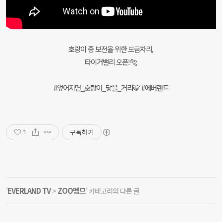
호랑이 종 보전을 위한 보금자리,
타이거밸리 오픈!🐅
#엎어지면_호랑이_닿을_거리🐯 #에버랜드
구독하기
1
EVERLAND TV
ZOO뗌므
'
>
' 카테고리의 다른 글