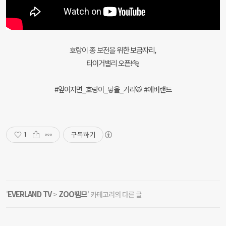
호랑이 종 보전을 위한 보금자리,
타이거밸리 오픈!🐅
#엎어지면_호랑이_닿을_거리🐯 #에버랜드
구독하기
1
EVERLAND TV
ZOO뗌므
'
>
' 카테고리의 다른 글