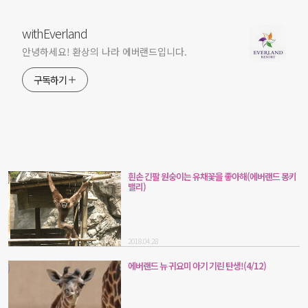
withEverland
안녕하세요! 환상의 나라 에버랜드입니다.
구독하기
흰손 긴팔 원숭이는 유채꽃을 좋아해(에버랜드 몽키
밸리)
2018.04.28
에버랜드 뉴 귀요미 아기 기린 탄생!(4/12)