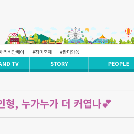
#캐리비안베이
#장미축제
#판다와쏭
AND TV
STORY
PEOPLE
형, 누가누가 더 커엽나💕