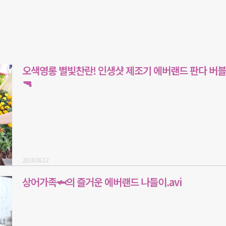
오색영롱 별빛찬란! 인생샷 제조기 에버랜드 판다 버블
🔫
2018.06.12
상어가족🦈의 즐거운 에버랜드 나들이.avi