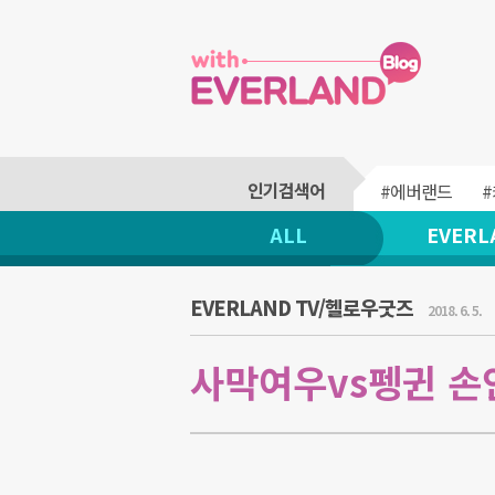
#에버랜드
ALL
EVERL
EVERLAND TV/헬로우굿즈
2018. 6. 5.
사막여우vs펭귄 손인