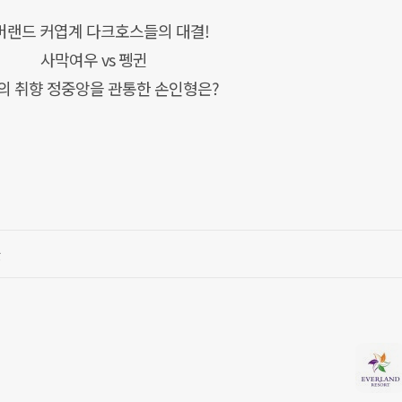
버랜드 커엽계 다크호스들의 대결!
사막여우 vs 펭귄
의 취향 정중앙을 관통한 손인형은?
글