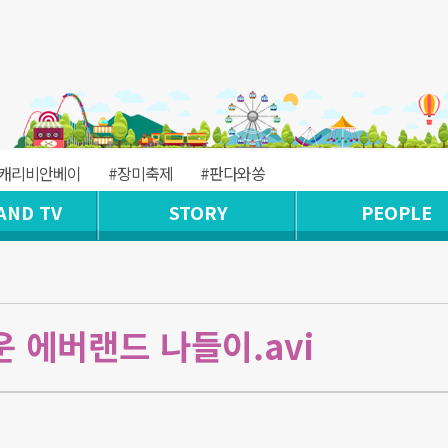
#캐리비안베이
#장미축제
#판다와쏭
AND TV
STORY
PEOPLE
 에버랜드 나들이.avi