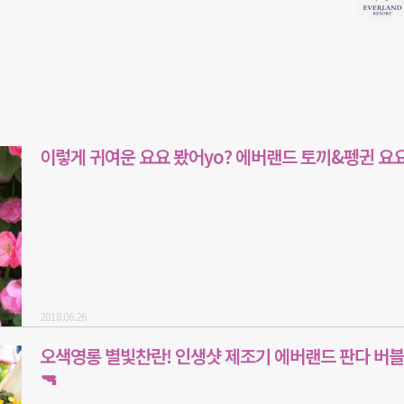
이렇게 귀여운 요요 봤어yo? 에버랜드 토끼&펭귄 요요
2018.06.26
오색영롱 별빛찬란! 인생샷 제조기 에버랜드 판다 버블
🔫