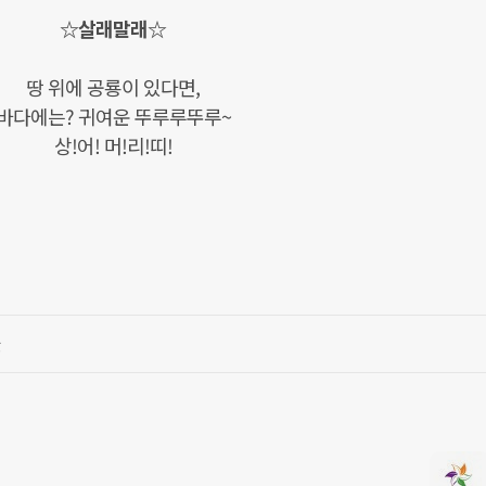
☆살래말래☆
땅 위에 공룡이 있다면,
바다에는? 귀여운 뚜루루뚜루~
상!어! 머!리!띠!
글