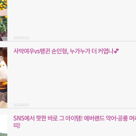
2018.06.12
사막여우vs펭귄 손인형, 누가누가 더 커엽나💕
2018.06.05
SNS에서 핫한 바로 그 아이템! 에버랜드 악어·공룡 머
띠!