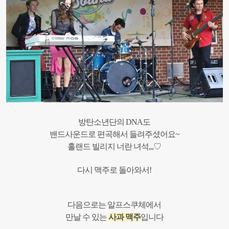
방탄소년단의 DNA도
밴드사운드로 편곡해서 들려주셨어요~
홀랜드 빌리지 너란 녀석,,,♡
다시 맥주로 돌아와서!
다음으로는 알프스쿠체에서
만날 수 있는
사과 맥주
입니다