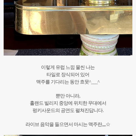
이렇게 유럽 느낌 물씬 나는
타일로 장식되어 있어
맥주를 기다리는 동안 흐뭇^___^
뿐만 아니라,
홀랜드 빌리지 중앙에 위치한 무대에서
펑키사운드의 공연도 펼쳐진답니다.
라이브 음악을 들으면서 마시는 맥주란,,,,☆