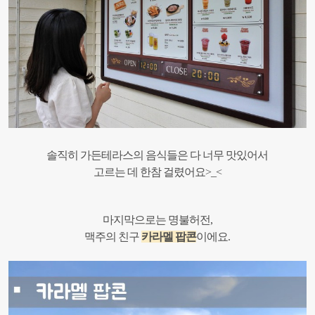
솔직히 가든테라스의 음식들은 다 너무 맛있어서
고르는 데 한참 걸렸어요>_<
마지막으로는 명불허전,
맥주의 친구
카라멜 팝콘
이에요.