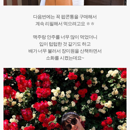
다음번에는 꼭 팝콘통을 구매해서
계속 리필해서 먹으려고요 ㅎㅎ
맥주랑 안주를 너무 많이 먹었더니
입이 텁텁한 것 같기도 하고
배가 너무 불러서 장미원을 산책하면서
소화를 시켰는데요~