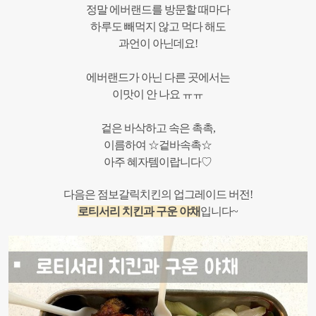
정말 에버랜드를 방문할 때마다
하루도 빼먹지 않고 먹다 해도
과언이 아닌데요!
에버랜드가 아닌 다른 곳에서는
이맛이 안 나요 ㅠㅠ
겉은 바삭하고 속은 촉촉,
이름하여 ☆겉바속촉☆
아주 혜자템이랍니다♡
다음은 점보갈릭치킨의 업그레이드 버전!
로티서리 치킨과 구운 야채
입니다~