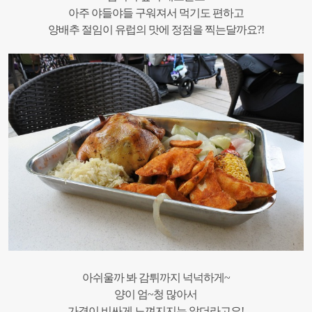
아주 야들야들 구워져서 먹기도 편하고
양배추 절임이 유럽의 맛에 정점을 찍는달까요?!
아쉬울까 봐 감튀까지 넉넉하게~
양이 엄~청 많아서
가격이 비싸게 느껴지지는 않더라고요!