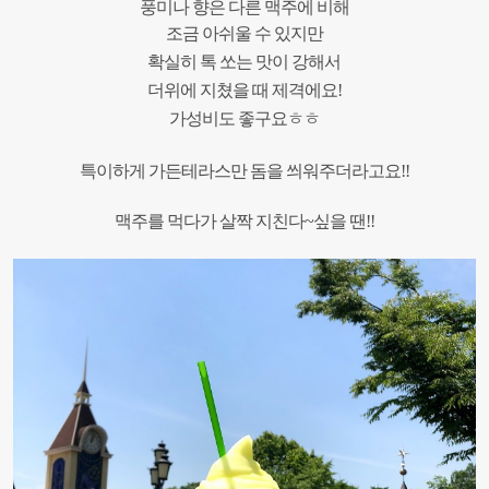
풍미나 향은
다른 맥주에 비해
조금 아쉬울 수 있지만
확실히 톡 쏘는 맛이 강해서
더위에 지쳤을 때 제격에요!
가성비도 좋구요ㅎㅎ
특이하게 가든테라스만 돔을 씌워주더라고요!!
맥주를 먹다가 살짝 지친다~싶을 땐!!