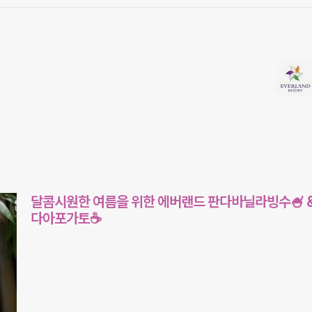
달콤시원한 여름을 위한 에버랜드 판다바닐라빙수🍧 &
다아포가토☕