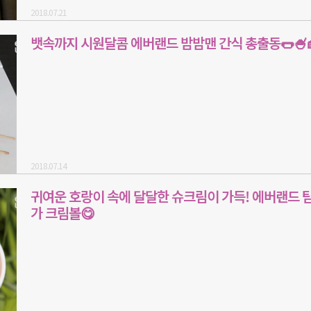
2018.07.21
뱃속까지 시원달콤 에버랜드 밤밤맨 간식 총출동🌭🍧
2018.07.14
귀여운 호랑이 속에 달달한 슈크림이 가득! 에버랜드 
가 크림볼😋