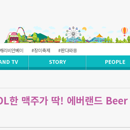
#캐리비안베이
#장미축제
#판다와쏭
AND TV
STORY
PEOPLE
OL한 맥주가 딱! 에버랜드 Beer