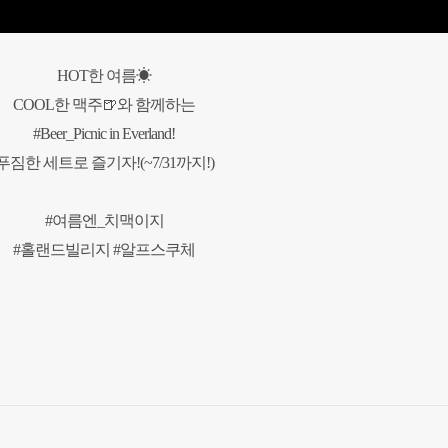
HOT한 여름☀
COOL한 맥주🍺와 함께하는
#Beer_Picnic in Everland!
푸짐한 세트로 즐기자!(~7/31까지!)
#여름엔_치맥이지
#홀랜드빌리지 #알프스쿠체