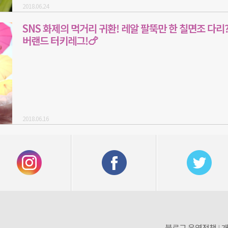
2018.06.24
SNS 화제의 먹거리 귀환! 레알 팔뚝만 한 칠면조 다리?
버랜드 터키레그!🍗
2018.06.16
블로그 운영정책
개
|