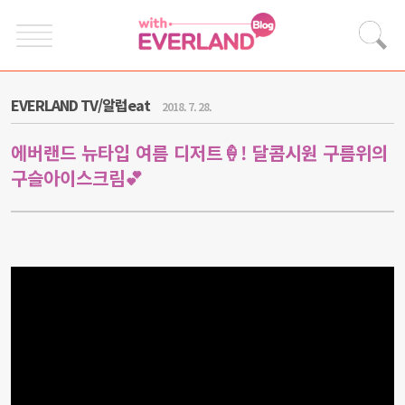
EVERLAND TV/알럽eat
2018. 7. 28.
에버랜드 뉴타입 여름 디저트🍦! 달콤시원 구름위의
구슬아이스크림💕