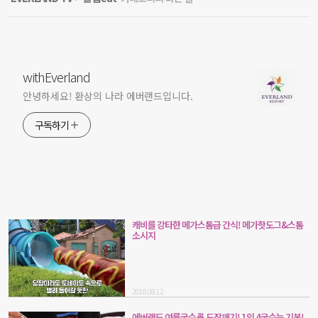
withEverland
안녕하세요! 환상의 나라 에버랜드입니다.
구독하기
캐비를 강타한 메가스톰급 간식! 메가핫도그&스톰
소시지
2018.08.12
에버랜드 여름국수🍜 도장깨기! 1인 4국수는 기본!