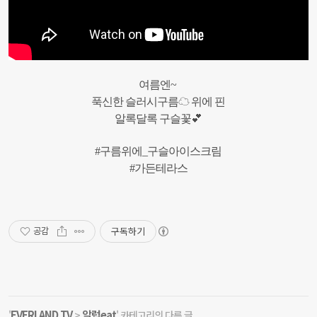
여름엔~
푹신한 슬러시구름☁ 위에 핀
알록달록 구슬꽃💕
#구름위에_구슬아이스크림
#가든테라스
구독하기
공감
EVERLAND TV
알럽eat
'
>
' 카테고리의 다른 글