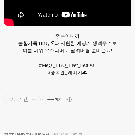
중복이니까
불향가득 BBQ🍗와 시원한 에딩거 생맥주🍺로
여름 더위 우주너머로 날려버릴 준비완료!
#Mega_BBQ_Beer_Festival
#중복엔_캐비지🌊
구독하기
공감
EVERLAND TV
알럽eat
'
>
' 카테고리의 다른 글