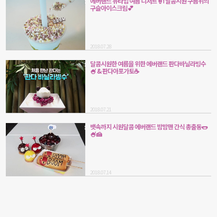
에버랜드 뉴타입 여름 디저트🍦! 달콤시원 구름위의
구슬아이스크림💕
2018.07.28
달콤시원한 여름을 위한 에버랜드 판다바닐라빙수
🍧 & 판다아포가토☕
2018.07.21
뱃속까지 시원달콤 에버랜드 밤밤맨 간식 총출동🌭
🍧🍰
2018.07.14