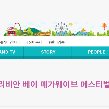
#캐리비안베이
#장미축제
#판다와쏭
AND TV
STORY
PEOPLE
캐리비안 베이 메가웨이브 페스티