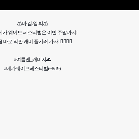
⚠마.감.임.박⚠

 메가 웨이브 페스티벌은 이번 주말까지!

 바로 막판 캐비 즐기러 가자! 🏃‍♀🏃‍♂

#여름엔_캐비지🌊

#메가웨이브페스티벌(~8/19)