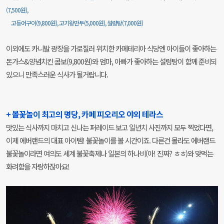
(7,500원),
고등어구이(9,800원), 고기왕만두(5,000원), 설렁탕(7,000원)
이외에도 카니발 광장을 가로질러 위치한 카페테리아 식당엔 아이들이 좋아하는
돈가스&양념치킨 콤보(9,800원)와 엄마, 아빠가 좋아하는 설렁탕이 함께 준비되
있으니 만족스러운 식사가 될거랍니다.
+ 볼꽃놀이 최고의 명당, 카페 피오리오 야외 테라스
맛있는 식사까지 마치고 신나는 퍼레이드 보고 일년치 사진까지 모두 찍었다면,
이제 에버랜드의 대표 아이템! 불꽃놀이를 볼 시간이죠. 다른건 몰라도 에버랜드
불꽃놀이라면 여의도 세계 불꽃축제나 일본의 하나비(아! 진짜? ㅎㅎ)와 맞먹는
화려함을 자랑하잖아요!