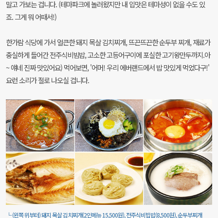
말고 가보는 겁니다. (테마파크에 놀러왔지만 내 입맛은 테마성이 없을 수도 있
죠. 그게 뭐 어때서!)
한가람 식당에 가서 얼큰한 돼지 목살 김치찌개, 뜨끈뜨끈한 순두부 찌개, 재료가
충실하게 들어간 전주식비빔밥, 고소한 고등어구이에 포실한 고기왕만두까지.아
~ 얘네 진짜 맛있어요) 먹어보면, '어머! 우리 에버랜드에서 밥 맛있게 먹었다구!'
요런 소리가 절로 나오실 겁니다.
└ (왼쪽 위부터) 돼지 목살 김치찌개(2인메뉴 15,500원), 전주식비빕밥(8,500원), 순두부찌개