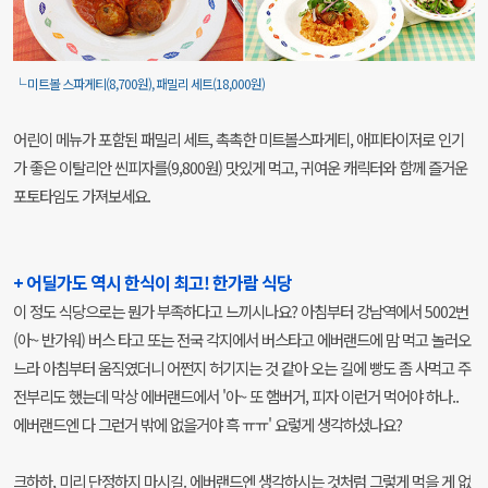
└ 미트볼 스파게티(8,700원), 패밀리 세트(18,000원)
어린이 메뉴가 포함된 패밀리 세트, 촉촉한 미트볼스파게티, 애피타이저로 인기
가 좋은 이탈리안 씬피자를(9,800원) 맛있게 먹고, 귀여운 캐릭터와 함께 즐거운
포토타임도 가져보세요.
+ 어딜가도 역시 한식이 최고! 한가람 식당
이 정도 식당으로는 뭔가 부족하다고 느끼시나요? 아침부터 강남역에서 5002번
(아~ 반가워) 버스 타고 또는 전국 각지에서 버스타고 에버랜드에 맘 먹고 놀러오
느라 아침부터 움직였더니 어쩐지 허기지는 것 같아 오는 길에 빵도 좀 사먹고 주
전부리도 했는데 막상 에버랜드에서 '아~ 또 햄버거, 피자 이런거 먹어야 하나..
에버랜드엔 다 그런거 밖에 없을거야 흑 ㅠㅠ' 요렇게 생각하셨나요?
크하하, 미리 단정하지 마시길. 에버랜드엔 생각하시는 것처럼 그렇게 먹을 게 없