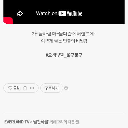
가~을바람 머~물다간 에버랜드에~
예쁘게 물든 단풍의 비밀?!
#오색빛깔_울긋불긋
구독하기
공감
EVERLAND TV
월간식물
'
>
' 카테고리의 다른 글