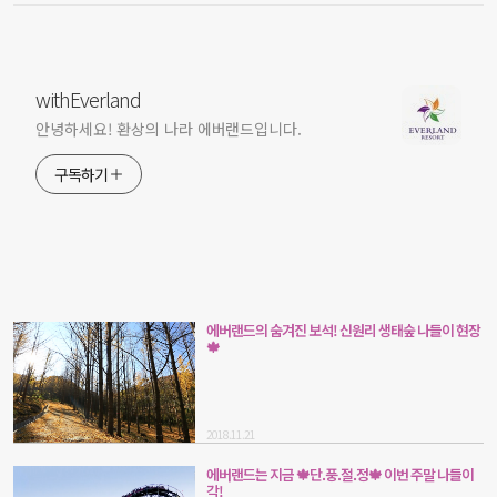
withEverland
안녕하세요! 환상의 나라 에버랜드입니다.
구독하기
에버랜드의 숨겨진 보석! 신원리 생태숲 나들이 현장
🍁
2018.11.21
에버랜드는 지금 🍁단.풍.절.정🍁 이번 주말 나들이
각!