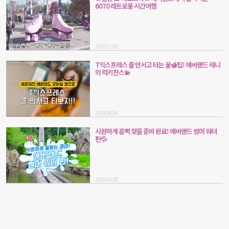
6070 레트로풍 시간여행
2018.11.09
T익스프레스 줄 안서고 타는 꿀🍯팁! 에버랜드 레니
의 럭키찬스💫
2018.08.04
시원하게 흠뻑 젖을 준비 완료! 에버랜드 썸머 워터
펀💦
2018.06.29