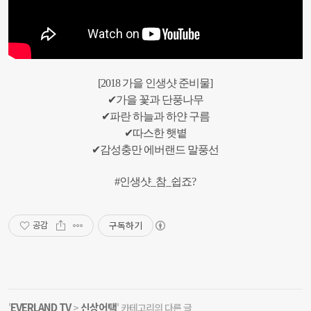
[2018 가을 인생샷 준비물]
✔가을 꽃과 단풍나무
✔파란 하늘과 하얀 구름
✔따스한 햇볕
✔감성충만 에버랜드 말풍선
#인생샷_참_쉽죠?
구독하기
공감
EVERLAND TV
신상어택
'
>
' 카테고리의 다른 글