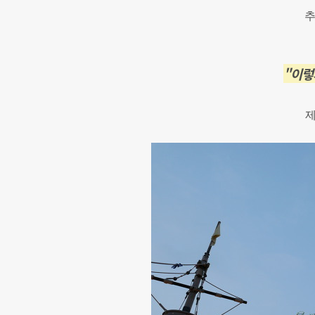
추
"이렇
제