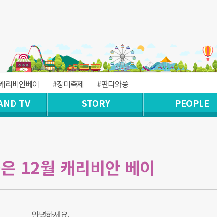
#캐리비안베이
#장미축제
#판다와쏭
AND TV
STORY
PEOPLE
은 12월 캐리비안 베이
안녕하세요.