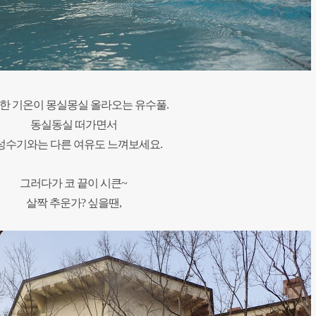
한 기온이 몽실몽실 올라오는 유수풀.
동실동실 떠가면서
성수기와는 다른 여유도 느껴보세요.
그러다가 코 끝이 시큰~
살짝 추운가? 싶을땐,