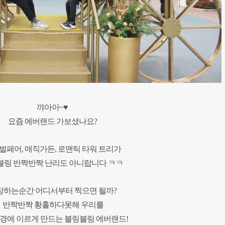
꺄아아~♥
요즘 에버랜드 가보셨나요?
벌페어, 매직가든, 로맨틱 타워 트리가
블링 반짝반짝 난리도 아니랍니다 ㅋㅋ
장하는순간 어디서부터 찍으면 될까?
반짝반짝 황홀하다못해 우리를
경에 이르게 만드는 블링블링 에버랜드!