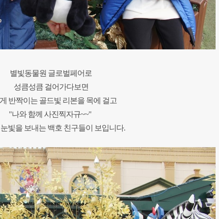
별빛동물원 글로벌페어로
성큼성큼 걸어가다보면
게 반짝이는 골드빛 리본을 목에 걸고
"나와 함께 사진찍자규~~"
 눈빛을 보내는 백호 친구들이 보입니다.