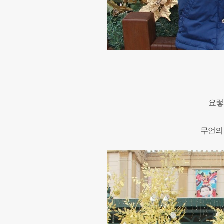
요렇
무언의