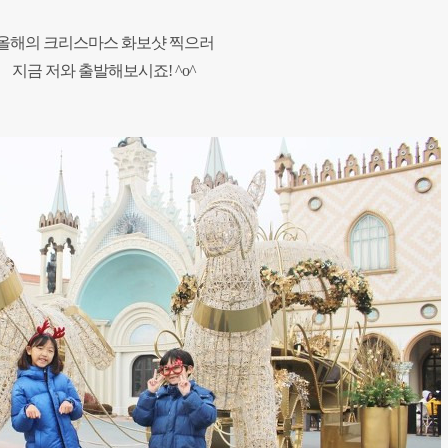
올해의 크리스마스
화보샷 찍으러
지금 저와 출발해보시죠! ^o^