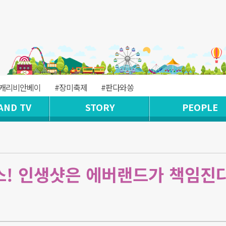
#캐리비안베이
#장미축제
#판다와쏭
AND TV
STORY
PEOPLE
! 인생샷은 에버랜드가 책임진다