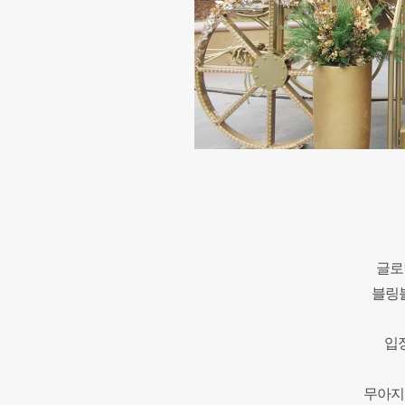
글로
블링
입
무아지