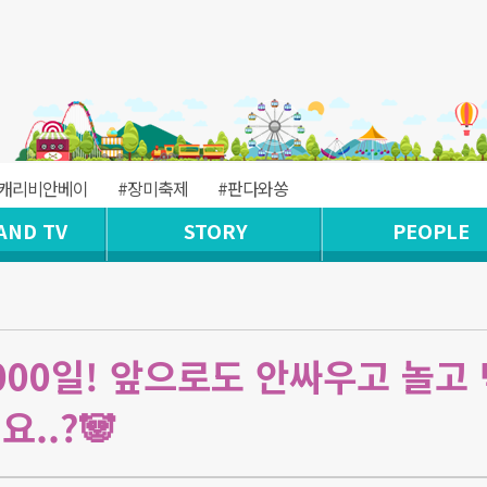
#캐리비안베이
#장미축제
#판다와쏭
AND TV
STORY
PEOPLE
00일! 앞으로도 안싸우고 놀고 
..?🐼