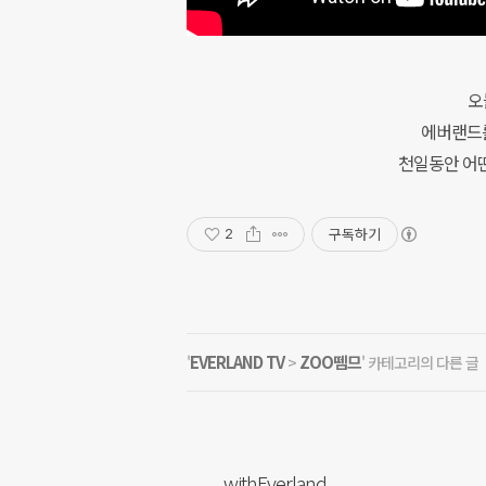
오
에버랜드를
천일동안 어떤
구독하기
2
EVERLAND TV
ZOO뗌므
'
>
' 카테고리의 다른 글
withEverland