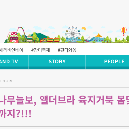
#캐리비안베이
#장미축제
#판다와쏭
AND TV
STORY
PEOPLE
019. 3. 21.
나무늘보, 앨더브라 육지거북 봄
지?!!!