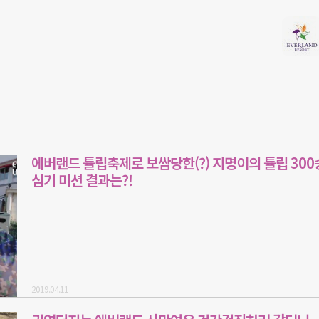
에버랜드 튤립축제로 보쌈당한(?) 지명이의 튤립 30
심기 미션 결과는?!
2019.04.11