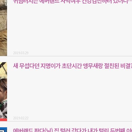
귀염터지는 에버랜드 사막여우 건강검진하러 갔더니
2019.03.29
새 무섭다던 지명이가 초단시간 앵무새랑 절친된 비결?
2019.02.22
에버랜드 판다(님) 집 털러 갔다가 내가 털린 두번째 