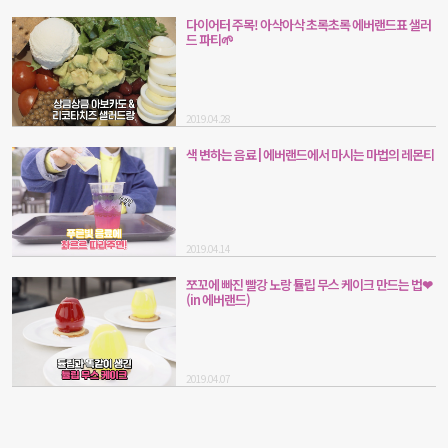
다이어터 주목! 아삭아삭 초록초록 에버랜드표 샐러
드 파티🌱
2019.04.28
색 변하는 음료 | 에버랜드에서 마시는 마법의 레몬티
2019.04.14
쪼꼬에 빠진 빨강 노랑 튤립 무스 케이크 만드는 법❤
(in 에버랜드)
2019.04.07