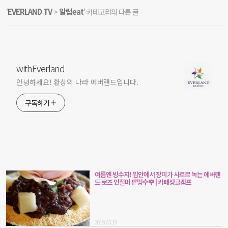
EVERLAND TV
알럽eat
'
>
' 카테고리의 다른 글
withEverland
안녕하세요! 환상의 나라 에버랜드입니다.
구독하기
여름엔 빙수지! 입안에서 장미가 사르르 녹는 에버랜
드 로즈 인절미 팥빙수🌹 | 카페정글캠프
2019.05.19