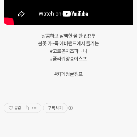
달콤하고 담백한 꽃 한 입!?💐
봄꽃 가~득 에버랜드에서 즐기는
#고르곤치즈파니니
#플라워양송이스프
#카페정글캠프
구독하기
공감