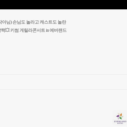
작아님) 손님도 놀라고 캐스트도 놀란 

짝💥 키썸 게릴라콘서트 in 에버랜드