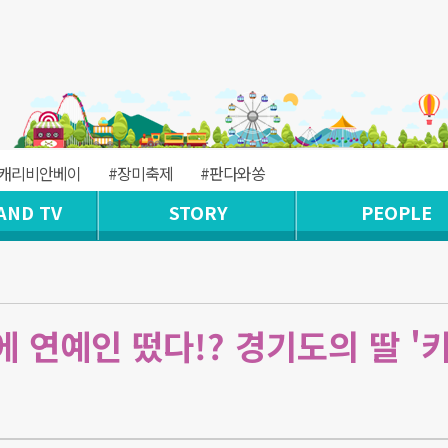
#캐리비안베이
#장미축제
#판다와쏭
AND TV
STORY
PEOPLE
 연예인 떴다!? 경기도의 딸 '