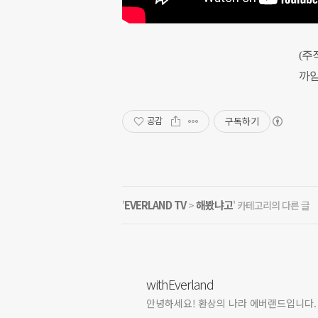
(주
까암
구독하기
공감
EVERLAND TV
해봤냐고
'
>
' 카테고리의 다른 글
withEverland
안녕하세요! 환상의 나라 에버랜드입니다.