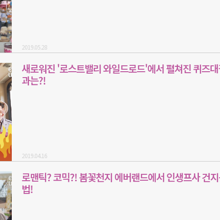
2019.05.28
새로워진 '로스트밸리 와일드로드'에서 펼쳐진 퀴즈대
과는?!
2019.04.16
로맨틱? 코믹?! 봄꽃천지 에버랜드에서 인생프사 건지
법!