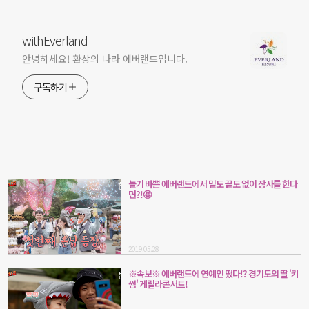
withEverland
안녕하세요! 환상의 나라 에버랜드입니다.
구독하기
놀기 바쁜 에버랜드에서 밑도 끝도 없이 장사를 한다
면?!🤩
2019.05.28
※속보※ 에버랜드에 연예인 떴다!? 경기도의 딸 '키
썸' 게릴라콘서트!