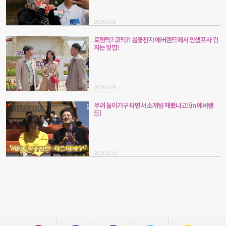
2019.05.08
로맨틱? 코믹?! 봄꽃천지 에버랜드에서 인생프사 건
지는 방법!
2019.04.09
무려 놀이기구 타면서 소개팅 해봤냐고!(in 에버랜
드)
2019.03.26