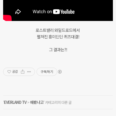
로스트밸리 와일드로드에서
펼쳐진 흥미딘딘 퀴즈대결!
그 결과는?!
구독하기
공감
EVERLAND TV
해봤냐고
'
>
' 카테고리의 다른 글