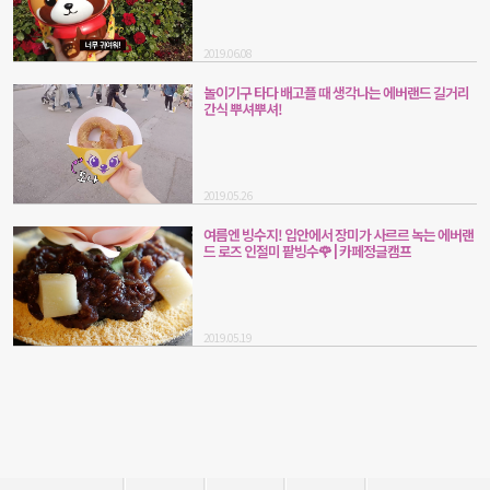
2019.06.08
놀이기구 타다 배고플 때 생각나는 에버랜드 길거리
간식 뿌셔뿌셔!
2019.05.26
여름엔 빙수지! 입안에서 장미가 사르르 녹는 에버랜
드 로즈 인절미 팥빙수🌹 | 카페정글캠프
2019.05.19