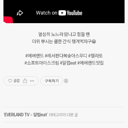
열심히 노느라 땀나고 힘들 땐
더위 뿌시는 쿨한 간식 챙겨먹자구😁
#에버랜드 #레서판다복숭아스무디 #젤라또
#소프트아이스크림 #알럽eat #에버랜드맛집
구독하기
공감
EVERLAND TV
알럽eat
'
>
' 카테고리의 다른 글