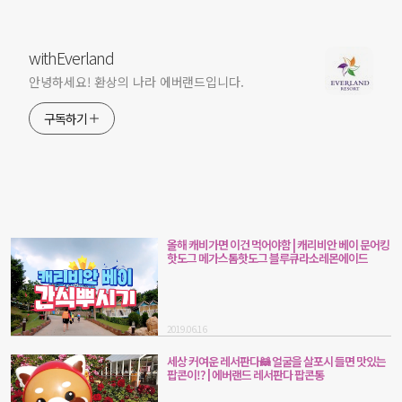
withEverland
안녕하세요! 환상의 나라 에버랜드입니다.
구독하기
올해 캐비가면 이건 먹어야함 | 캐리비안 베이 문어킹
핫도그 메가스톰핫도그 블루큐라소레몬에이드
2019.06.16
세상 커여운 레서판다🦝 얼굴을 살포시 들면 맛있는
팝콘이!? | 에버랜드 레서판다 팝콘통