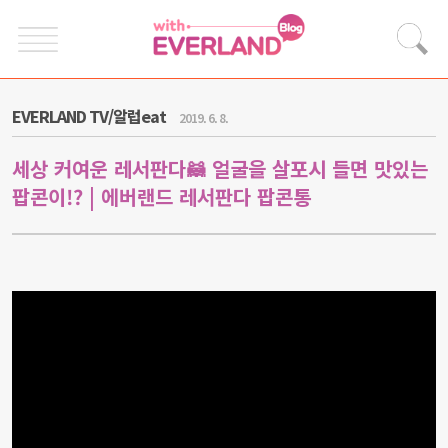
EVERLAND TV/알럽eat
2019. 6. 8.
세상 커여운 레서판다🦝 얼굴을 살포시 들면 맛있는
팝콘이!? | 에버랜드 레서판다 팝콘통