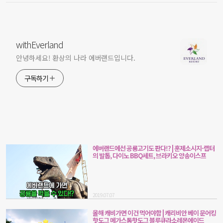
withEverland
안녕하세요! 환상의 나라 에버랜드입니다.
구독하기
에버랜드에선 공룡고기도 판다!? | 훈제소시지-랩터
의 발톱, 다이노 BBQ세트, 브라키오 양송이스프
2019.07.07
올해 캐비가면 이건 먹어야함 | 캐리비안 베이 문어킹
핫도그 메가스톰핫도그 블루큐라소레몬에이드