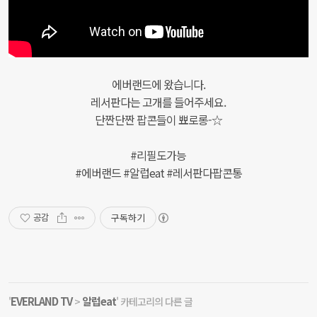
에버랜드에 왔습니다.
레서판다는 고개를 들어주세요.
단짠단짠 팝콘들이 뾰로롱-☆
#리필도가능
#에버랜드 #알럽eat #레서판다팝콘통
구독하기
공감
EVERLAND TV
알럽eat
'
>
' 카테고리의 다른 글