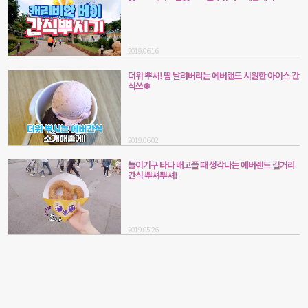
2019.06.16
더위 뿌셔! 땀 날려버리는 에버랜드 시원한 아이스 간
식쓰❄
2019.06.02
놀이기구 타다 배고플 때 생각나는 에버랜드 길거리
간식 뿌셔뿌셔!
2019.05.26