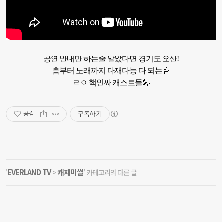
공연 안내만 하는줄 알았다면 경기도 오산!

춤부터 노래까지 다재다능 다 되는🤟

ㄹㅇ 핵인싸 캐스트들🎤
구독하기
공감
EVERLAND TV
캐재미썰
'
>
' 카테고리의 다른 글