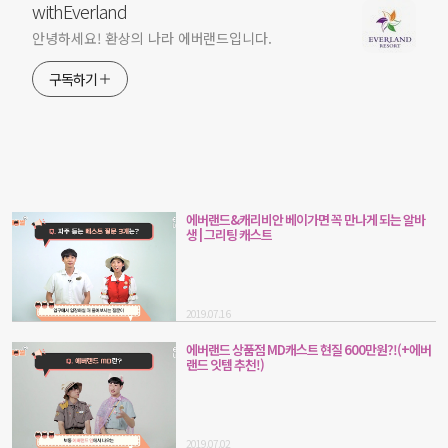
withEverland
안녕하세요! 환상의 나라 에버랜드입니다.
구독하기
에버랜드&캐리비안 베이가면 꼭 만나게 되는 알바
생 | 그리팅 캐스트
2019.07.16
에버랜드 상품점 MD캐스트 현질 600만원?!(+에버
랜드 잇템 추천!)
2019.07.02