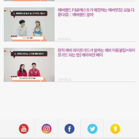
에버랜드 F&B캐스트가 애정하는 에버맛집! 오늘 다
푼다😉｜에버랜드 알바
2019.06.11
현직 캐비 라이프가드가 말하는 캐비 이용꿀팁+라이
프가드 되는 법 | 캐리비안 베이
2019.05.21