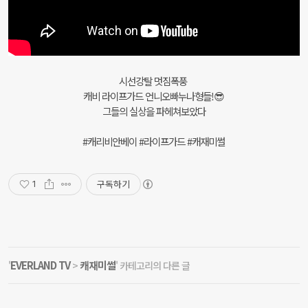
시선강탈 멋짐폭풍
캐비 라이프가드 언니오빠누나형들!😎
그들의 실상을 파헤쳐보았다
#캐리비안베이 #라이프가드 #캐재미썰
구독하기
1
EVERLAND TV
캐재미썰
'
>
' 카테고리의 다른 글