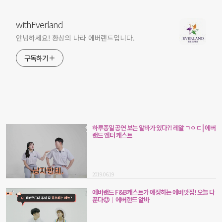
withEverland
안녕하세요! 환상의 나라 에버랜드입니다.
구독하기
하루종일 공연 보는 알바가 있다?! 레알 ㄱㅇㄷ | 에버
랜드 엔터 캐스트
2019.06.19
에버랜드 F&B캐스트가 애정하는 에버맛집! 오늘 다
푼다😉｜에버랜드 알바