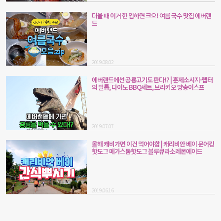
더울 때 이거 한 입하면 크으! 여름 국수 맛집 에버랜
드
2019.08.02
에버랜드에선 공룡고기도 판다!? | 훈제소시지-랩터
의 발톱, 다이노 BBQ세트, 브라키오 양송이스프
2019.07.07
올해 캐비가면 이건 먹어야함 | 캐리비안 베이 문어킹
핫도그 메가스톰핫도그 블루큐라소레몬에이드
2019.06.16