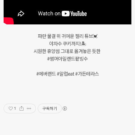
파란 물결 위 귀여운 젤리 튜브💓
야자수 쿠키까지!🏝
시원한 휴양섬 그대로 옮겨놓은 듯한
#썸머아일랜드팥빙수
#에버랜드 #알럽eat #가든테라스
구독하기
1