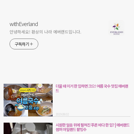
withEverland
안녕하세요! 환상의 나라 에버랜드입니다.
구독하기
더울 때 이거 한 입하면 크으! 여름 국수 맛집 에버랜
드
2019.08.02
시원한 얼음 위에 펼쳐진 푸른 바다 한 입? | 에버랜드
썸머 아일랜드 팥빙수