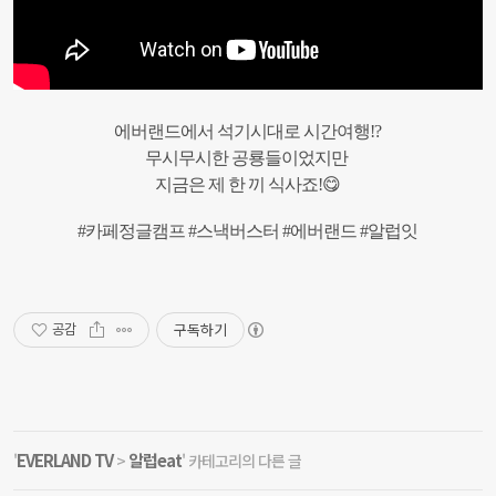
에버랜드에서 석기시대로 시간여행!?
무시무시한 공룡들이었지만
지금은 제 한 끼 식사죠!😋
#카페정글캠프 #스낵버스터 #에버랜드 #알럽잇
구독하기
공감
EVERLAND TV
알럽eat
'
>
' 카테고리의 다른 글