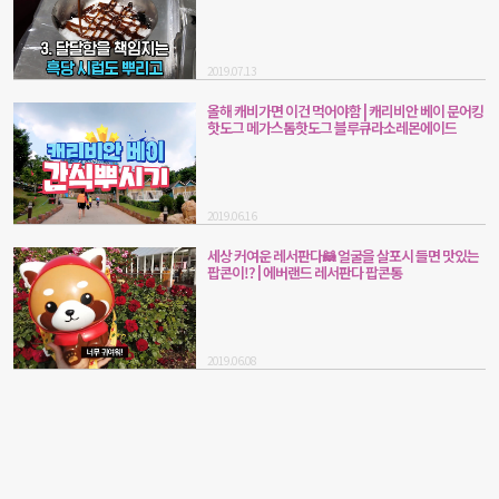
2019.07.13
올해 캐비가면 이건 먹어야함 | 캐리비안 베이 문어킹
핫도그 메가스톰핫도그 블루큐라소레몬에이드
2019.06.16
세상 커여운 레서판다🦝 얼굴을 살포시 들면 맛있는
팝콘이!? | 에버랜드 레서판다 팝콘통
2019.06.08