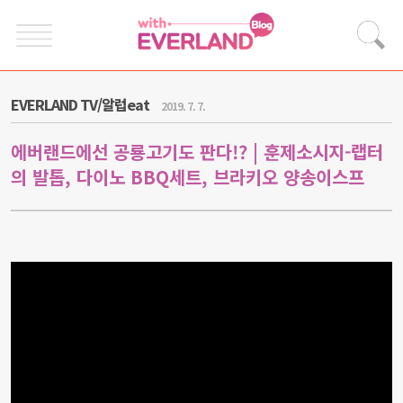
EVERLAND TV/알럽eat
2019. 7. 7.
에버랜드에선 공룡고기도 판다!? | 훈제소시지-랩터
의 발톱, 다이노 BBQ세트, 브라키오 양송이스프