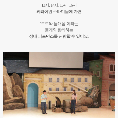
13시, 14시, 15시, 16시
씨라이언 스타디움에 가면
‘토토와 물개섬’이라는
물개와 함께하는
생태 퍼포먼스를 관람할 수 있어요.