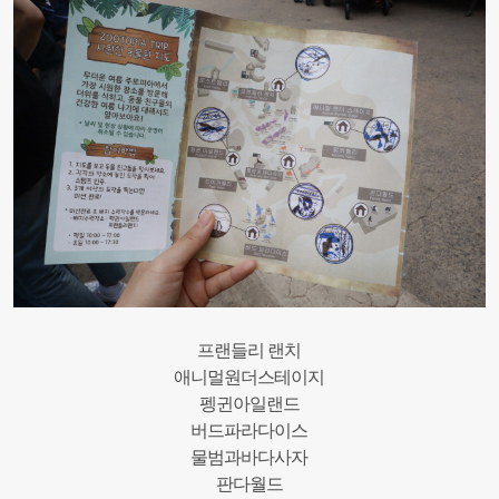
프랜들리 랜치
애니멀원더스테이지
펭귄아일랜드
버드파라다이스
물범과바다사자
판다월드