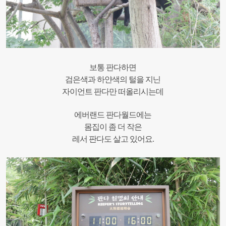
보통 판다하면
검은색과 하얀색의 털을 지닌
자이언트 판다만 떠올리시는데
에버랜드 판다월드에는
몸집이 좀 더 작은
레서 판다도 살고 있어요.