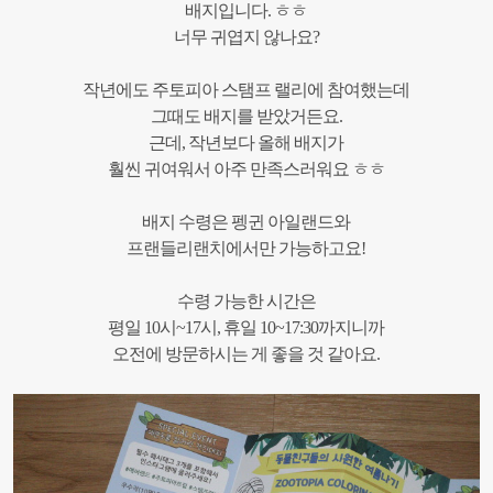
배지입니다
.
ㅎㅎ
너무 귀엽지 않나요
?
작년에도 주토피아 스탬프 랠리에 참여했는데
그때도 배지를 받았거든요
.
근데
,
작년보다 올해 배지가
훨씬 귀여워서 아주 만족스러워요 ㅎㅎ
배지 수령은 펭귄 아일랜드와
프랜들리랜치에서만 가능하고요!
수령 가능한 시간은
평일
10
시
~17
시
,
휴일
10~17:30
까지니까
오전에 방문하시는 게 좋을 것 같아요
.