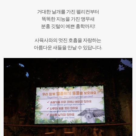
거대한 날개를 가진 펠리컨부터
똑똑한 지능을 가진 앵무새
분홍 깃털이 예쁜 홍학까지!
사육사와의 멋진 호흡을 자랑하는
아름다운 새들을
만날 수 있답니다.