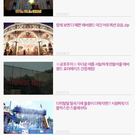
2019.09.07
밤에 보면 더 예쁜 에버랜드 야간 어트랙션 모음.zip
2019.08.24
※공포주의※ 무더운 여름 서늘하게 만들어줄 에버
랜드 호러메이즈 간접체험!
2019.07.31
더위탈탈 탈곡기에 물총이 더해지면!? 시원짜릿 더
블락스핀 스플래쉬💦
2019.07.06