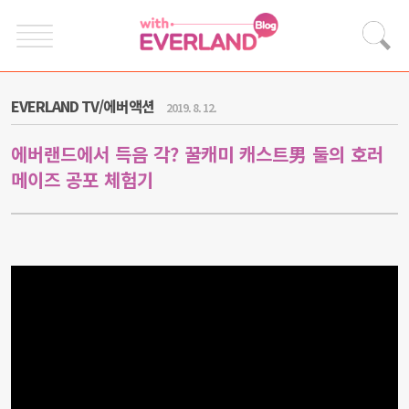
EVERLAND TV/에버액션
2019. 8. 12.
에버랜드에서 득음 각? 꿀캐미 캐스트男 둘의 호러
메이즈 공포 체험기