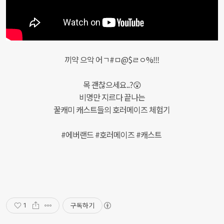
끼약 으악 어ㄱ#ㅁ@$ㄹㅇ%!!!

목 괜찮으세요..?😲

비명만 지르다 끝나는

꿀캐미 캐스트들의 호러메이즈 체험기

#에버랜드 #호러메이즈 #캐스트
구독하기
1