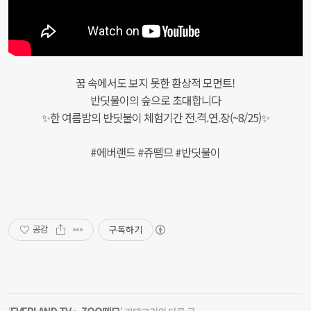
꿈 속에서도 보지 못한 환상적 모먼트!
반딧불이의 숲으로 초대합니다
✨한 여름밤의 반딧불이 체험기간 전.격.연.장(~8/25)✨
#에버랜드 #쥬뗌므 #반딧불이
구독하기
공감