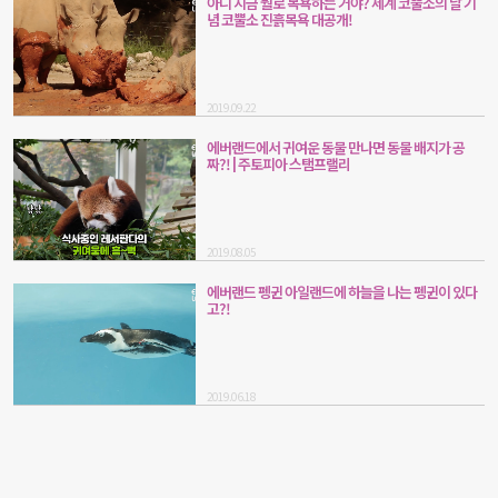
아니 지금 뭘로 목욕하는 거야? 세계 코뿔소의 날 기
념 코뿔소 진흙목욕 대공개!
2019.09.22
에버랜드에서 귀여운 동물 만나면 동물 배지가 공
짜?! | 주토피아 스탬프랠리
2019.08.05
에버랜드 펭귄 아일랜드에 하늘을 나는 펭귄이 있다
고?!
2019.06.18