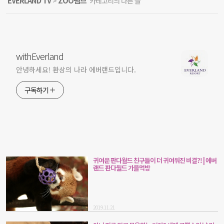
EVERLAND TV
ZOO뗌므
'
>
' 카테고리의 다른 글
withEverland
안녕하세요! 환상의 나라 에버랜드입니다.
구독하기
귀여운 판다월드 친구들이 더 귀여워진 비결?! | 에버
랜드 판다월드 가을먹방
2019.11.21