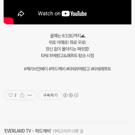
올해는 9/1(토)까지🌊
위로 아래로! 좌로 우로!
정신 없이 몰아치는 짜릿함!
타워 부메랑고&래프트 탑승 시점
#캐리비안베이 #하드캐비 #타워부메랑고 #타워래프트
구독하기
2
EVERLAND TV
하드캐비
'
>
' 카테고리의 다른 글