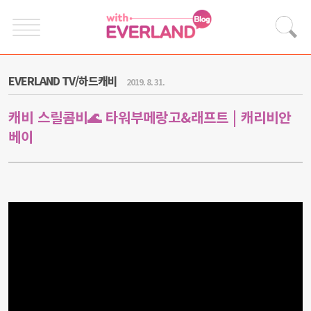
EVERLAND TV/하드캐비
2019. 8. 31.
캐비 스릴콤비🌊 타워부메랑고&래프트 | 캐리비안
베이