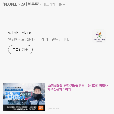
PEOPLE
스페셜 톡톡
'
>
' 카테고리의 다른 글
withEverland
안녕하세요! 환상의 나라 에버랜드입니다.
구독하기
[스페셜톡톡] 진짜 겨울을 만드는 눈(雪)의 마법사!
제설 전문가 이야기
2020.01.07