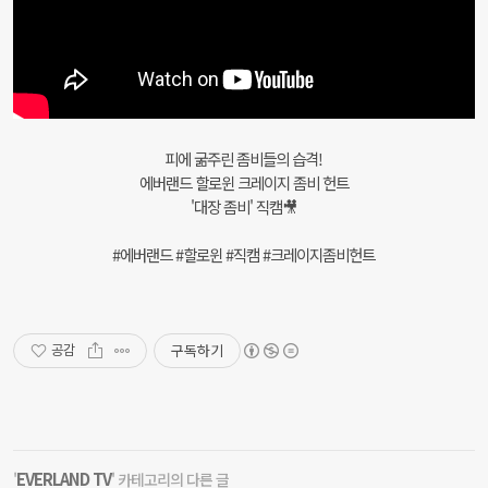
피에 굶주린 좀비들의 습격!
에버랜드 할로윈 크레이지 좀비 헌트
'대장 좀비' 직캠🎥
#에버랜드 #할로윈 #직캠 #크레이지좀비헌트
구독하기
공감
EVERLAND TV
'
' 카테고리의 다른 글