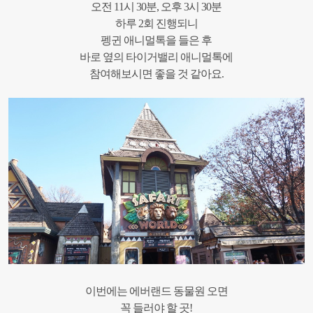
오전 11시 30분, 오후 3시 30분
하루 2회 진행되니
펭귄 애니멀톡을 들은 후
바로 옆의 타이거밸리 애니멀톡에
참여해보시면 좋을 것 같아요.
이번에는 에버랜드 동물원 오면
꼭 들러야 할 곳!