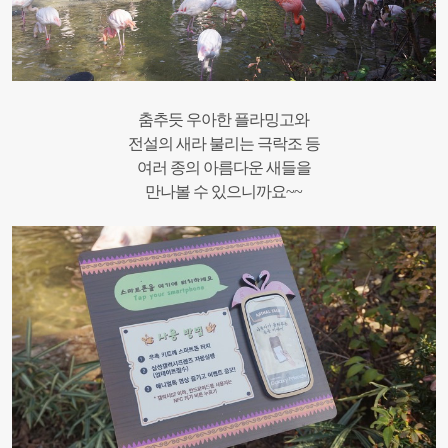
춤추듯 우아한 플라밍고와
전설의 새라 불리는 극락조 등
여러 종의 아름다운 새들을
만나볼 수 있으니까요~~