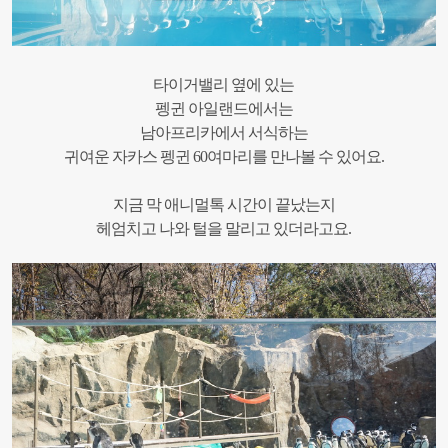
타이거밸리 옆에 있는
펭귄 아일랜드에서는
남아프리카에서 서식하는
귀여운 자카스 펭귄
60
여마리를 만나볼 수 있어요
.
지금 막 애니멀톡 시간이 끝났는지
헤엄치고 나와 털을 말리고 있더라고요
.