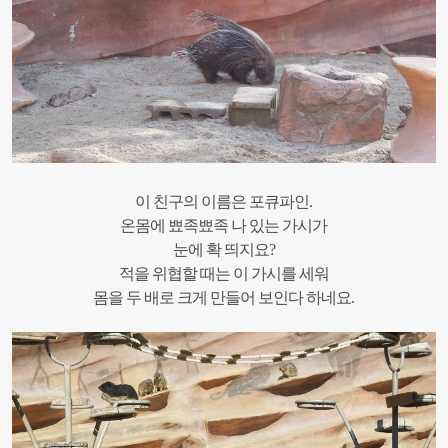
이 친구의 이름은 포큐파인.
온몸에 뾰족뾰족 나 있는 가시가
눈에 확 띄지요?
적을 위협할 때는 이 가시를 세워
몸을 두 배로 크게 만들어 보인다 하네요.