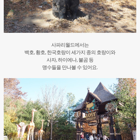
사파리월드에서는
백호, 황호, 한국호랑이 세가지 종의 호랑이와
사자, 하이에나, 불곰 등
맹수들을 만나볼 수 있어요.