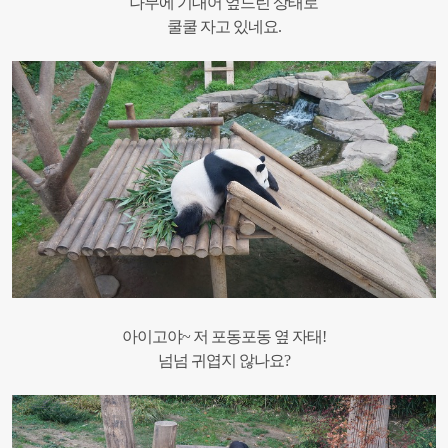
나무에 기대어 엎드린 상태로
쿨쿨 자고 있네요.
아이고야~ 저 포동포동 옆 자태!
넘넘 귀엽지 않나요?