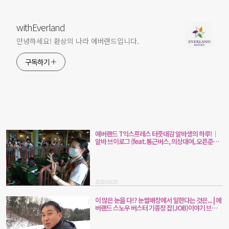
withEverland
안녕하세요! 환상의 나라 에버랜드입니다.
구독하기
에버랜드 T익스프레스 터줏대감 알바생의 하루!｜
알바 브이로그 (feat.통근버스, 의상대여, 오픈준비,
캐스트 인터뷰)
2020.06.26
이 많은 눈을 다!? 눈썰매장에서 일한다는 것은... | 에
버랜드 스노우 버스터 기종장 잡(JOB)이야기 브이
로그