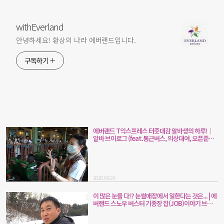
withEverland
안녕하세요! 환상의 나라 에버랜드입니다.
구독하기
에버랜드 T익스프레스 터줏대감 알바생의 하루!｜
알바 브이로그 (feat.통근버스, 의상대여, 오픈준비,
캐스트 인터뷰)
2020.06.26
이 많은 눈을 다!? 눈썰매장에서 일한다는 것은... | 에
버랜드 스노우 버스터 기종장 잡(JOB)이야기 브이
로그