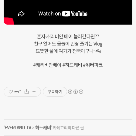
혼자 캐리비안 베이 놀러간다면??
친구 없어도 물놀이 만땅 즐기는 Vlog
뜨뜻한 물에 여기가 천국이구나~👼
#캐리비안베이 #하드캐비 #워터파크
구독하기
공감
EVERLAND TV
하드캐비
'
>
' 카테고리의 다른 글