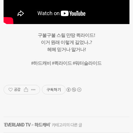
구불구불 스릴 만땅 퀵라이드!
이거 원래 이렇게 길었나..?
헤헤 믿거나 말거나!
#하드캐비 #퀵라이드 #워터슬라이드
구독하기
공감
EVERLAND TV
하드캐비
'
>
' 카테고리의 다른 글