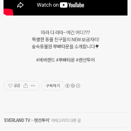
따라 다 라따~ 여긴 어디???
특별한 동물 친구들의 NEW 보금자리!
숲속동물원 뿌빠타운을 소개합니다🌳
#에버랜드 #뿌빠타운 #랜선투어
구독하기
공감
EVERLAND TV
랜선투어
'
>
' 카테고리의 다른 글