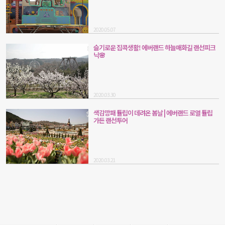
2020.05.07
슬기로운 집콕생활! 에버랜드 하늘매화길 랜선피크
닉🌸
2020.03.30
색감깡패 튤립이 데려온 봄날 | 에버랜드 로열 튤립
가든 랜선투어
2020.03.21