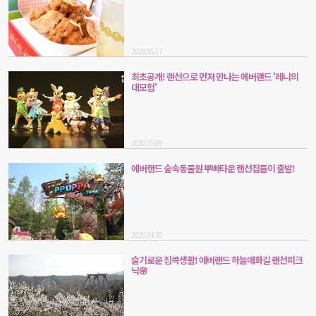
2020.05.17
최초공개! 랜선으로 먼저 만나는 에버랜드 '레니의
대모험'
2020.05.09
에버랜드 숲속동물원 뿌빠타운 랜선집들이 출발!
2020.04.30
슬기로운 집콕생활! 에버랜드 하늘매화길 랜선피크
닉🌸